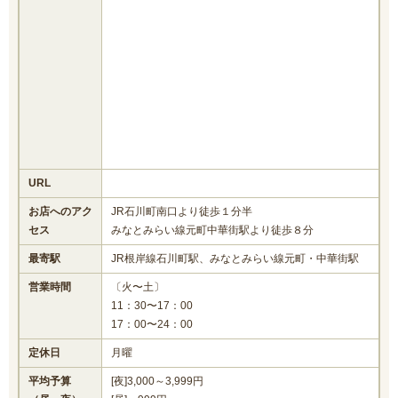
URL
お店へのアク
JR石川町南口より徒歩１分半
セス
みなとみらい線元町中華街駅より徒歩８分
最寄駅
JR根岸線石川町駅、みなとみらい線元町・中華街駅
営業時間
〔火〜土〕
11：30〜17：00
17：00〜24：00
定休日
月曜
平均予算
[夜]3,000～3,999円