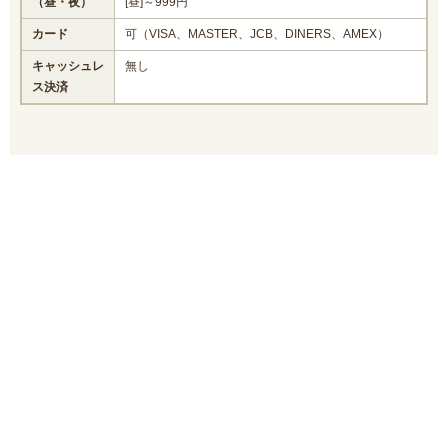
（昼・夜）
[昼]～999円
カード
可（VISA、MASTER、JCB、DINERS、AMEX）
キャッシュレ
無し
ス決済