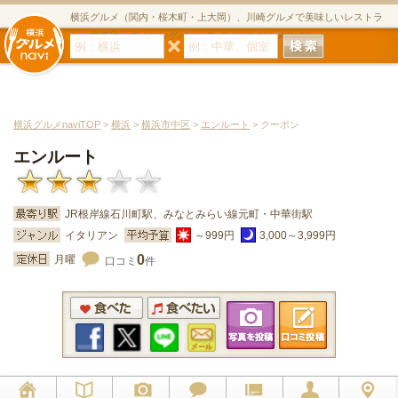
横浜グルメ（関内・桜木町・上大岡）、川崎グルメで美味しいレストラ
ン・居酒屋・ダイニングバー・スイーツのグルメサイト
横浜グルメnaviTOP
>
横浜
>
横浜市中区
>
エンルート
> クーポン
エンルート
JR根岸線石川町駅、みなとみらい線元町・中華街駅
イタリアン
～999円
3,000～3,999円
0
月曜
口コミ
件