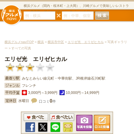
横浜グルメ（関内・桜木町・上大岡）、川崎グルメで美味しいレストラ
ン・居酒屋・ダイニングバー・スイーツのグルメサイト
横浜グルメnaviTOP
>
横浜
>
横浜市中区
>
エリゼ光 エリゼヒカル
> 写真ギャラリ
ー > すべての写真
エリゼ光 エリゼヒカル
みなとみらい線元町・中華街駅、JR根岸線石川町駅
フレンチ
3,000円～3,999円
10,000円～14,999円
0
水曜日
口コミ
件