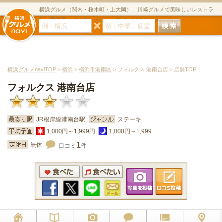
横浜グルメ（関内・桜木町・上大岡）、川崎グルメで美味しいレストラ
ン・居酒屋・ダイニングバー・スイーツのグルメサイト
横浜グルメnaviTOP
>
横浜
>
横浜市港南区
> フォルクス 港南台店 > 店舗TOP
フォルクス 港南台店
JR根岸線港南台駅
ステーキ
1,000円～1,999円
1,000円～1,999
1
無休
口コミ
件