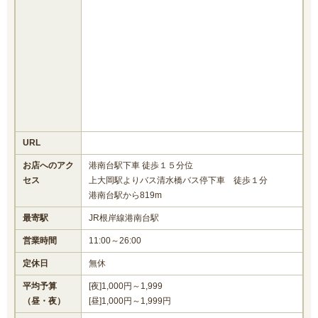
URL
お店へのアク
港南台駅下車 徒歩１５分位
セス
上大岡駅よりバス清水橋バス停下車 徒歩１分
港南台駅から819m
最寄駅
JR根岸線港南台駅
営業時間
11:00～26:00
定休日
無休
平均予算
[夜]1,000円～1,999
（昼・夜）
[昼]1,000円～1,999円