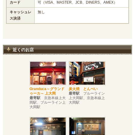
カード
可（VISA、MASTER、JCB、DINERS、AMEX）
キャッシュレ
無し
ス決済
近くのお店
Granduca～グランド
炭火焼 とんぺい
ゥーカ～ 上大岡
最寄駅
ブルーライン
最寄駅
京急本線上大
上大岡駅、京急本線上
岡駅、ブルーライン上
大岡駅
大岡駅