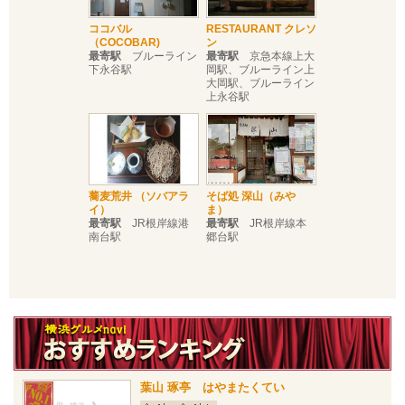
ココバル
RESTAURANT クレソ
（COCOBAR)
ン
最寄駅
ブルーライン
最寄駅
京急本線上大
下永谷駅
岡駅、ブルーライン上
大岡駅、ブルーライン
上永谷駅
蕎麦荒井 （ソバアラ
そば処 深山（みや
イ）
ま）
最寄駅
JR根岸線港
最寄駅
JR根岸線本
南台駅
郷台駅
葉山 琢亭 はやまたくてい