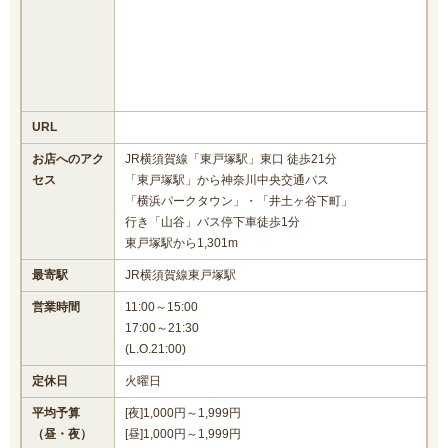
URL
お店へのアク
JR横須賀線「東戸塚駅」東口 徒歩21分
セス
「東戸塚駅」から神奈川中央交通バス
「横浜パークタウン」・「井土ヶ谷下町」
行き「山谷」バス停下車徒歩1分
東戸塚駅から1,301m
最寄駅
JR横須賀線東戸塚駅
営業時間
11:00～15:00
17:00～21:30
(L.O.21:00)
定休日
火曜日
平均予算
[夜]1,000円～1,999円
（昼・夜）
[昼]1,000円～1,999円