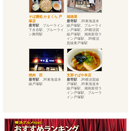
そば膳処 かまくら 戸
福徳屋
塚店
最寄駅
JR東海道本
最寄駅
ブルーライン
線戸塚駅、ブルーライ
下永谷駅、ブルーライ
ン戸塚駅、JR横須賀
ン舞岡駅
線戸塚駅、湘南新宿ラ
イン戸塚駅、JR横須
賀線東戸塚駅
焼肉 匠
支那そばや本店
最寄駅
JR東海道本
最寄駅
JR横須賀線
線戸塚駅
戸塚駅、JR東海道本
線戸塚駅、湘南新宿ラ
イン戸塚駅、ブルーラ
イン戸塚駅