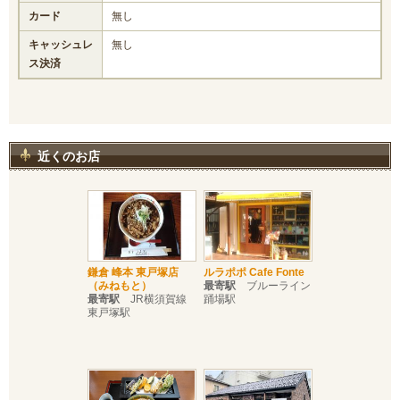
カード
無し
キャッシュレ
無し
ス決済
近くのお店
鎌倉 峰本 東戸塚店
ルラポポ Cafe Fonte
（みねもと）
最寄駅
ブルーライン
最寄駅
JR横須賀線
踊場駅
東戸塚駅