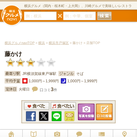
横浜グルメ（関内・桜木町・上大岡）、川崎グルメで美味しいレストラ
ン・居酒屋・ダイニングバー・スイーツのグルメサイト
横浜グルメnaviTOP
>
横浜
>
横浜市戸塚区
> 藤かけ > 店舗TOP
藤かけ
JR横須賀線東戸塚駅
そば
1,000円～1,999円
1,000円～1,999円
3
火曜日
口コミ
件