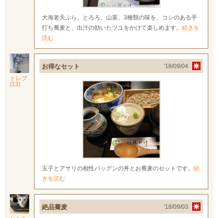
大海老天ぷら、とろろ、山菜、3種類の味を、コシのある手
打ち蕎麦と、出汁の効いたツユをかけて楽しめます。
続きを
読む
お得なセット
'18/09/04
トレブ
(13)
玉子とアサリの相性バッグンの丼とお蕎麦のセットです。
続
きを読む
絶品蕎麦
'18/09/03