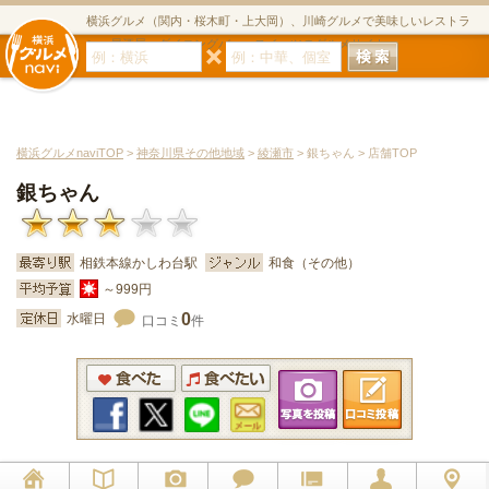
横浜グルメ（関内・桜木町・上大岡）、川崎グルメで美味しいレストラ
ン・居酒屋・ダイニングバー・スイーツのグルメサイト
横浜グルメnaviTOP
>
神奈川県その他地域
>
綾瀬市
> 銀ちゃん > 店舗TOP
銀ちゃん
相鉄本線かしわ台駅
和食（その他）
～999円
0
水曜日
口コミ
件