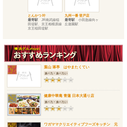
とんかつ 叶
九州一番 登戸店
最寄駅
JR南武線稲
最寄駅
小田急線向ヶ
田堤駅、京王相模原線
丘遊園駅
京王稲田堤駅
葉山 琢亭 はやまたくてい
健康中華庵 青蓮 日本大通り店
ワガママクリエイティブフーズキッチン 元