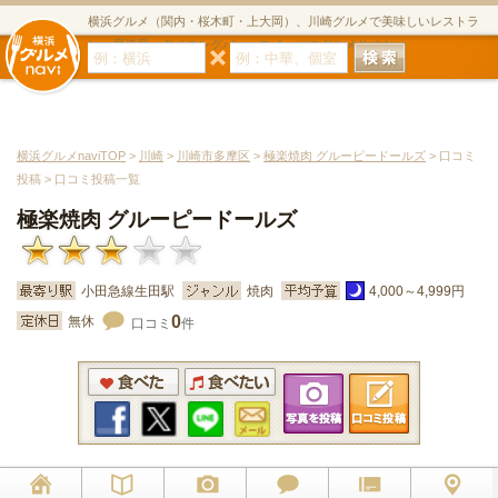
横浜グルメ（関内・桜木町・上大岡）、川崎グルメで美味しいレストラ
ン・居酒屋・ダイニングバー・スイーツのグルメサイト
横浜グルメnaviTOP
>
川崎
>
川崎市多摩区
>
極楽焼肉 グルーピードールズ
> 口コミ
投稿 > 口コミ投稿一覧
極楽焼肉 グルーピードールズ
小田急線生田駅
焼肉
4,000～4,999円
0
無休
口コミ
件