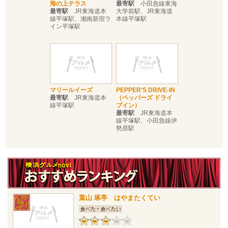
海の上テラス
最寄駅
小田急線東海
最寄駅
JR東海道本
大学前駅、JR東海道
線平塚駅、湘南新宿ラ
本線平塚駅
イン平塚駅
マリールイーズ
PEPPER'S DRIVE-IN
最寄駅
JR東海道本
（ペッパーズ ドライ
線平塚駅
ブイン）
最寄駅
JR東海道本
線平塚駅、小田急線伊
勢原駅
葉山 琢亭 はやまたくてい