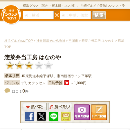
横浜グルメ（関内・桜木町・上大岡）、川崎グルメで美味しいレストラ
ン・居酒屋・ダイニングバー・スイーツのグルメサイト
横浜グルメnaviTOP
>
神奈川県その他地域
>
平塚市
> 惣菜弁当工房 はなのや > 店舗
TOP
惣菜弁当工房 はなのや
JR東海道本線平塚駅、湘南新宿ライン平塚駅
デリカテッセン
～1,000円
0
口コミ
件