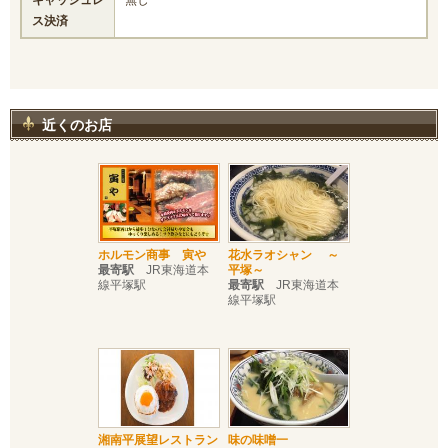
キャッシュレ
無し
ス決済
近くのお店
ホルモン商事 寅や
花水ラオシャン ～
最寄駅
JR東海道本
平塚～
線平塚駅
最寄駅
JR東海道本
線平塚駅
湘南平展望レストラン
味の味噌一