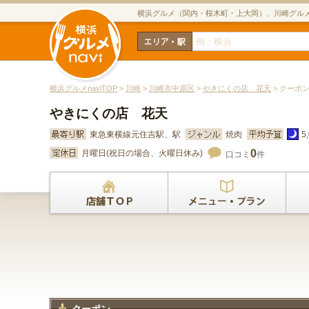
横浜グルメ（関内・桜木町・上大岡）、川崎グル
横浜グルメnaviTOP
>
川崎
>
川崎市中原区
>
やきにくの店 花天
> クーポ
やきにくの店 花天
東急東横線元住吉駅、駅
焼肉
5
0
月曜日(祝日の場合、火曜日休み)
口コミ
件