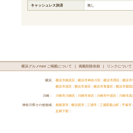
キャッシュレス決済
無し
横浜グルメnavi ご掲載について
掲載削除依頼
リンクについて
横浜:
横浜市鶴見区
横浜市神奈川区
横浜市西区
横浜市
横浜市栄区
横浜市泉区
横浜市青葉区
横浜市都筑
川崎：
川崎市川崎区
川崎市幸区
川崎市中原区
川崎市高
神奈川県その他地域:
相模原市
横須賀市
三浦市
三浦郡葉山町
平塚市
足柄下郡