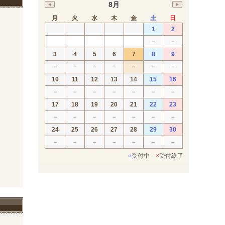
8月
月
火
水
木
金
土
日
1
2
－
－
3
4
5
6
7
8
9
－
－
－
－
－
－
－
10
11
12
13
14
15
16
－
－
－
－
－
－
－
17
18
19
20
21
22
23
－
－
－
－
－
－
－
24
25
26
27
28
29
30
－
－
－
－
－
－
－
○
受付中
×
受付終了