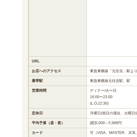
URL
お店へのアクセス
東急東横線「元住吉」駅より
最寄駅
東急東横線元住吉駅、駅
営業時間
ディナー/火〜日
16:00〜23:00
(L.O.22:30)
定休日
月曜日(祝日の場合、火曜日休
平均予算（昼・夜）
[夜]5,000～5,999円
カード
可（VISA、MASTER、JCB