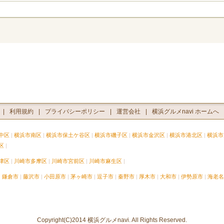
利用規約
プライバシーポリシー
運営会社
横浜グルメnavi ホームへ
中区
横浜市南区
横浜市保土ケ谷区
横浜市磯子区
横浜市金沢区
横浜市港北区
横浜市
区
津区
川崎市多摩区
川崎市宮前区
川崎市麻生区
鎌倉市
藤沢市
小田原市
茅ヶ崎市
逗子市
秦野市
厚木市
大和市
伊勢原市
海老名
Copyright(C)2014 横浜グルメnavi. All Rights Reserved.