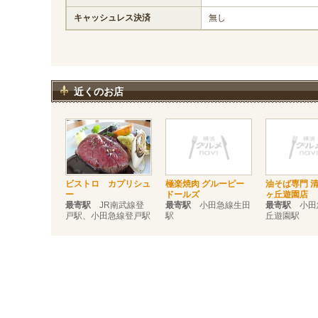
キャッシュレス決済
無し
近くのお店
ビストロ カプリシュ
極楽焼肉 グルーピー
油そば専門 清
ー
ドールズ
ヶ丘遊園店
最寄駅
JR南武線登
最寄駅
小田急線生田
最寄駅
小田
戸駅、小田急線登戸駅
駅
丘遊園駅