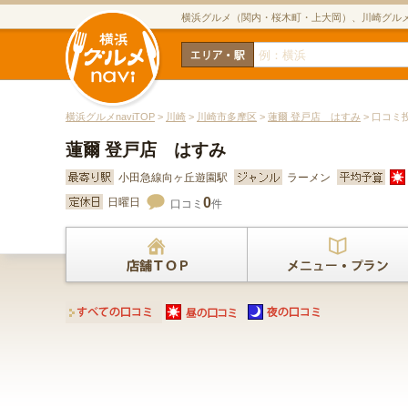
横浜グルメ（関内・桜木町・上大岡）、川崎グル
横浜グルメnaviTOP
>
川崎
>
川崎市多摩区
>
蓮爾 登戸店 はすみ
> 口コミ
蓮爾 登戸店 はすみ
小田急線向ヶ丘遊園駅
ラーメン
0
日曜日
口コミ
件