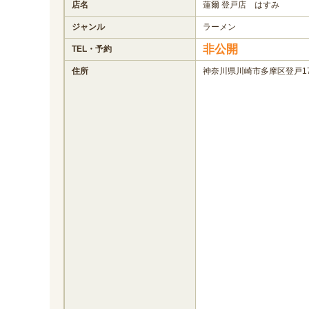
店名
蓮爾 登戸店 はすみ
ジャンル
ラーメン
非公開
TEL・予約
住所
神奈川県川崎市多摩区登戸17