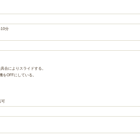
10分
雑具合によりスライドする。
売機をOFFにしている。
店可