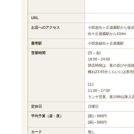
URL
お店へのアクセス
小田急向ヶ丘遊園駅から徒歩
向ケ丘遊園駅から434m
最寄駅
小田急線向ヶ丘遊園駅
営業時間
[月～金]
18:00～24:00
閉店時間は、客の並びや混
概ね23:45分くらいには券
[土]
11:00～17:00
ランチ営業、夜10時以降入
定休日
日曜日
平均予算（昼・夜）
[夜]～999円
[昼]～999円
カード
無し