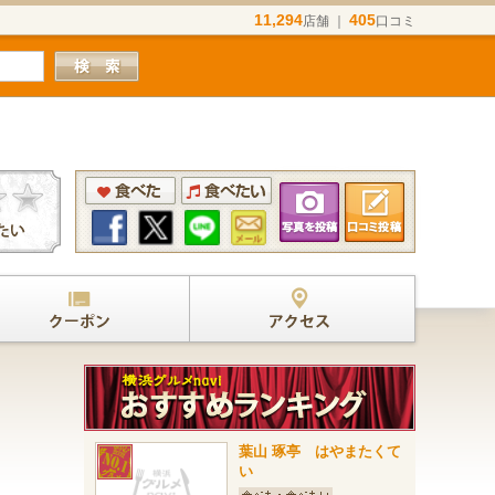
11,294
405
店舗 ｜
口コミ
葉山 琢亭 はやまたくて
い