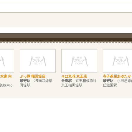
水家 向
ぶっ豚 稲田堤店
そば丸花 京王店
寺子茶屋あゆたか
最寄駅
JR南武線稲
最寄駅
京王相模原線
最寄駅
小田急線
急線向ヶ
田堤駅
京王稲田堤駅
丘遊園駅