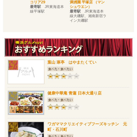
コリア29
満洲園 平塚店 （マン
最寄駅
JR東海道本
シュウエン）
線平塚駅
最寄駅
JR東海道本
線大磯駅、湘南新宿ラ
イン大磯駅
葉山 琢亭 はやまたくてい
健康中華庵 青蓮 日本大通り店
ワガママクリエイティブフーズキッチン 元
町・石川町