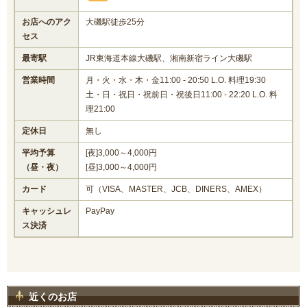
お店へのアク
大磯駅徒歩25分
セス
最寄駅
JR東海道本線大磯駅、湘南新宿ライン大磯駅
営業時間
月・火・水・木・金11:00 - 20:50 L.O. 料理19:30
土・日・祝日・祝前日・祝後日11:00 - 22:20 L.O. 料
理21:00
定休日
無し
平均予算
[夜]3,000～4,000円
（昼・夜）
[昼]3,000～4,000円
カード
可（VISA、MASTER、JCB、DINERS、AMEX）
キャッシュレ
PayPay
ス決済
近くのお店