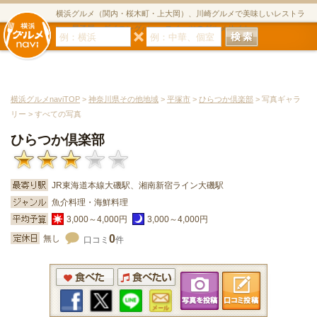
横浜グルメ（関内・桜木町・上大岡）、川崎グルメで美味しいレストラ
ン・居酒屋・ダイニングバー・スイーツのグルメサイト
横浜グルメnaviTOP
>
神奈川県その他地域
>
平塚市
>
ひらつか倶楽部
> 写真ギャラ
リー > すべての写真
ひらつか倶楽部
JR東海道本線大磯駅、湘南新宿ライン大磯駅
魚介料理・海鮮料理
3,000～4,000円
3,000～4,000円
0
無し
口コミ
件