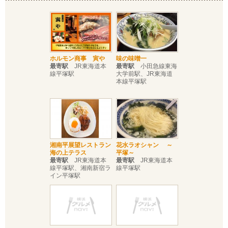
ホルモン商事 寅や
味の味噌一
最寄駅
JR東海道本
最寄駅
小田急線東海
線平塚駅
大学前駅、JR東海道
本線平塚駅
湘南平展望レストラン
花水ラオシャン ～
海の上テラス
平塚～
最寄駅
JR東海道本
最寄駅
JR東海道本
線平塚駅、湘南新宿ラ
線平塚駅
イン平塚駅