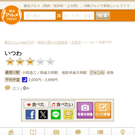
横浜グルメ（関内・桜木町・上大岡）、川崎グルメで美味しいレストラ
ン・居酒屋・ダイニングバー・スイーツのグルメサイト
横浜グルメnaviTOP
>
神奈川県その他地域
>
大和市
> いつわ > 店舗TOP
いつわ
小田急江ノ島線大和駅、相鉄本線大和駅
焼鳥
3,000円～3,999円
0
口コミ
件