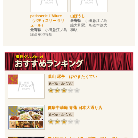
patisserie L’Allure
山ぼうし
（パティスリー ラリ
最寄駅
小田急江ノ島
ュール）
線大和駅、相鉄本線大
最寄駅
小田急江ノ島
和駅
線高座渋谷駅
葉山 琢亭 はやまたくてい
健康中華庵 青蓮 日本大通り店