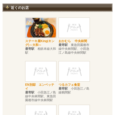
近くのお店
ステーキ屋King(キン
おかむら 中央林間
グ)～大和～
最寄駅
東急田園都市
最寄駅
相鉄本線大和
線中央林間駅、小田急
駅
江ノ島線中央林間駅
EN別邸 エンベッテ
つるカフェ食堂
イ
最寄駅
小田急江ノ島
最寄駅
小田急江ノ島
線鶴間駅
線中央林間駅、東急田
園都市線中央林間駅