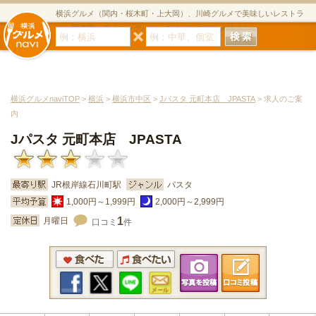
横浜グルメ（関内・桜木町・上大岡）、川崎グルメで美味しいレストラ
ン・居酒屋・ダイニングバー・スイーツのグルメサイト
横浜グルメnaviTOP
>
横浜
>
横浜市中区
>
Jパスタ 元町本店 JPASTA
> 求人のご案
内
Jパスタ 元町本店 JPASTA
JR根岸線石川町駅
パスタ
1,000円～1,999円
2,000円～2,999円
1
月曜日
口コミ
件