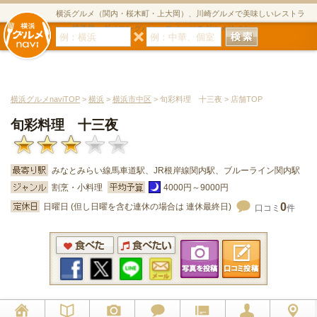
横浜グルメ（関内・桜木町・上大岡）、川崎グルメで美味しいレストラ
ン・居酒屋・ダイニングバー・スイーツのグルメサイト
横浜グルメnaviTOP
>
横浜
>
横浜市中区
> 旬彩料理 十三夜 > 店舗TOP
旬彩料理 十三夜
みなとみらい線馬車道駅、JR根岸線関内駅、ブルーライン関内駅
割烹・小料理
4000円～9000円
0
日曜日 (但し日曜を含む連休の場合は 連休最終日)
口コミ
件