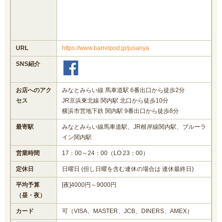
URL
https://www.barrelpod.jp/jusanya
SNS紹介
お店へのアク
みなとみらい線 馬車道駅 6番出口から徒歩2分
セス
JR京浜東北線 関内駅 北口から徒歩10分
横浜市営地下鉄 関内駅 9番出口から徒歩8分
最寄駅
みなとみらい線馬車道駅、JR根岸線関内駅、ブルーラ
イン関内駅
営業時間
17：00～24：00（LO 23：00）
定休日
日曜日 (但し日曜を含む連休の場合は 連休最終日)
平均予算
[夜]4000円～9000円
（昼・夜）
カード
可（VISA、MASTER、JCB、DINERS、AMEX）