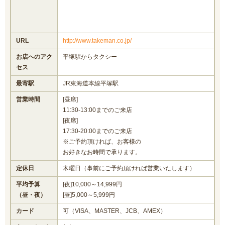
URL
http://www.takeman.co.jp/
お店へのアク
平塚駅からタクシー
セス
最寄駅
JR東海道本線平塚駅
営業時間
[昼席]
11:30-13:00までのご来店
[夜席]
17:30-20:00までのご来店
※ご予約頂ければ、お客様の
お好きなお時間で承ります。
定休日
木曜日（事前にご予約頂ければ営業いたします）
平均予算
[夜]10,000～14,999円
（昼・夜）
[昼]5,000～5,999円
カード
可（VISA、MASTER、JCB、AMEX）