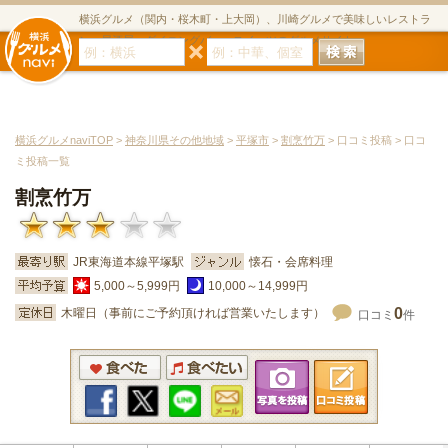
横浜グルメ（関内・桜木町・上大岡）、川崎グルメで美味しいレストラ
ン・居酒屋・ダイニングバー・スイーツのグルメサイト
横浜グルメnaviTOP
>
神奈川県その他地域
>
平塚市
>
割烹竹万
> 口コミ投稿 > 口コ
ミ投稿一覧
割烹竹万
JR東海道本線平塚駅
懐石・会席料理
5,000～5,999円
10,000～14,999円
0
木曜日（事前にご予約頂ければ営業いたします）
口コミ
件