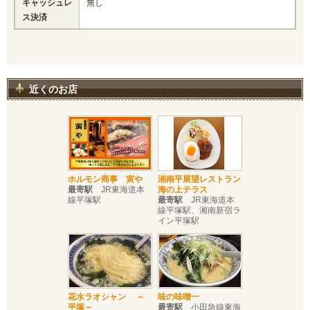
キャッシュレ
無し
ス決済
近くのお店
ホルモン商事 寅や
湘南平展望レストラン
最寄駅
JR東海道本
海の上テラス
線平塚駅
最寄駅
JR東海道本
線平塚駅、湘南新宿ラ
イン平塚駅
花水ラオシャン ～
味の味噌一
平塚～
最寄駅
小田急線東海