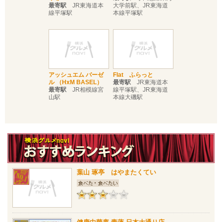
最寄駅
JR東海道本
大学前駅、JR東海道
線平塚駅
本線平塚駅
アッシュエム バーゼ
Flat ふらっと
ル （HxM BASEL）
最寄駅
JR東海道本
最寄駅
JR相模線宮
線平塚駅、JR東海道
山駅
本線大磯駅
葉山 琢亭 はやまたくてい