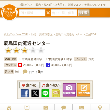
横浜グルメ（関内・桜木町・上大岡）、川崎グルメで美味しいレストラ
ン・居酒屋・ダイニングバー・スイーツのグルメサイト
横浜グルメnaviTOP
>
川崎
>
川崎市幸区
> 鹿島田肉流通センター > 店舗TOP
鹿島田肉流通センター
JR南武線鹿島田駅、JR横須賀線新川崎駅
焼肉
2,000～3,000円
3,000～4,000円
0
無し
口コミ
件