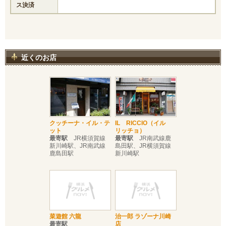
ス決済
近くのお店
クッチーナ・イル・テ
IL RICCIO（イル
ット
リッチョ）
最寄駅
JR横須賀線
最寄駅
JR南武線鹿
新川崎駅、JR南武線
島田駅、JR横須賀線
鹿島田駅
新川崎駅
菜遊館 六龍
治一郎 ラゾーナ川崎
最寄駅
店