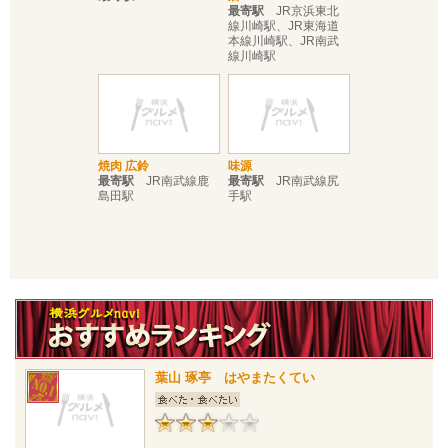
最寄駅
JR京浜東北
線川崎駅、JR東海道
本線川崎駅、JR南武
線川崎駅
焼肉 広鈴
味源
最寄駅
JR南武線鹿
最寄駅
JR南武線尻
島田駅
手駅
葉山 琢亭 はやまたくてい