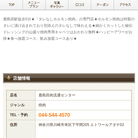
鹿島田駅徒歩5分★「タレなしホルモン焼肉」の専門店★ホルモン焼肉は特製の
タレに漬け込まれており別添えのタレなしで味わえる★細かくカットした秘伝
ドレッシングの山盛り焼肉専用キャベツはおかわり無料★ハッピーアワーがお
得★食べ放題コース、飲み放題コースあり★
店舗情報
店名
鹿島田肉流通センター
ジャンル
焼肉
044-544-4570
TEL・予約
住所
神奈川県川崎市幸区下平間205 エトワールアダチ02