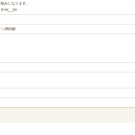
ら励みになります。
m(__)m
イン関内駅