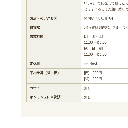
いいね！で応援して頂けた
どうぞよろしくお願い致します
お店へのアクセス
関内駅より徒歩3分
最寄駅
JR根岸線関内駅、ブルーラ
営業時間
[月・水～土]
11:00～翌2:00
[火・日・祝]
11:00～翌1:00
定休日
年中無休
平均予算（昼・夜）
[夜]～999円
[昼]～999円
カード
無し
キャッシュレス決済
無し