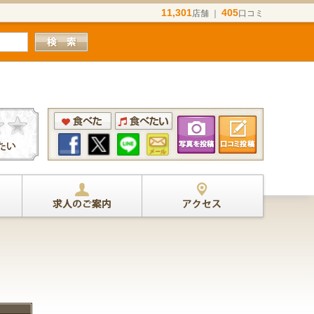
11,301
405
店舗 ｜
口コミ