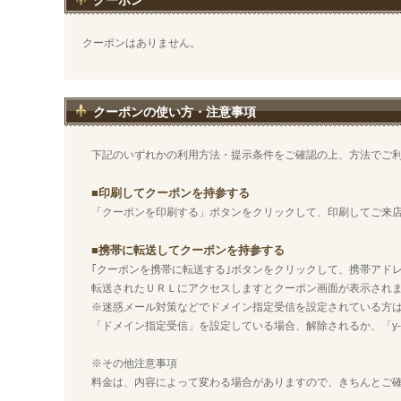
クーポン
クーポンはありません。
クーポンの使い方・注意事項
下記のいずれかの利用方法・提示条件をご確認の上、方法でご
■印刷してクーポンを持参する
「クーポンを印刷する」ボタンをクリックして、印刷してご来
■携帯に転送してクーポンを持参する
｢クーポンを携帯に転送する｣ボタンをクリックして、携帯アド
転送されたＵＲＬにアクセスしますとクーポン画面が表示され
※迷惑メール対策などでドメイン指定受信を設定されている方
「ドメイン指定受信」を設定している場合、解除されるか、「y-na
※その他注意事項
料金は、内容によって変わる場合がありますので、きちんとご