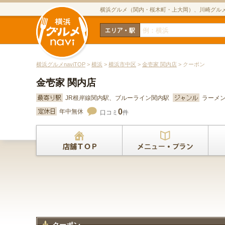
横浜グルメ（関内・桜木町・上大岡）、川崎グル
横浜グルメnaviTOP
>
横浜
>
横浜市中区
>
金壱家 関内店
> クーポン
金壱家 関内店
JR根岸線関内駅、ブルーライン関内駅
ラーメ
0
年中無休
口コミ
件