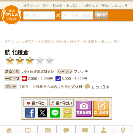
横浜グルメ（関内・桜木町・上大岡）、川崎グルメで美味しいレストラ
ン・居酒屋・ダイニングバー・スイーツのグルメサイト
横浜グルメnaviTOP
>
神奈川県その他地域
>
鎌倉市
>
航 北鎌倉
> 求人のご案内
航 北鎌倉
JR横須賀線北鎌倉駅
フレンチ
2,000～2,999円
3,000～3,999円
1
月曜日 ※祝祭日の場合は翌日が定休日
口コミ
件