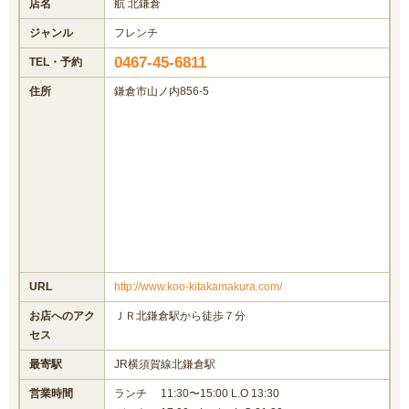
店名
航 北鎌倉
ジャンル
フレンチ
0467-45-6811
TEL・予約
住所
鎌倉市山ノ内856-5
URL
http://www.koo-kitakamakura.com/
お店へのアク
ＪＲ北鎌倉駅から徒歩７分
セス
最寄駅
JR横須賀線北鎌倉駅
営業時間
ランチ 11:30〜15:00 L.O 13:30