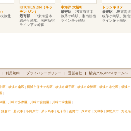
KITCHEN ZIN（キッ
中海岸 大勝軒
トランキリテ
n）
チン ジン）
最寄駅
JR東海道本
最寄駅
JR東海道
模線北
最寄駅
JR東海道本
線茅ケ崎駅、湘南新宿
線茅ケ崎駅、湘南
線茅ケ崎駅、湘南新宿
ライン茅ヶ崎駅
ライン茅ヶ崎駅
ライン茅ヶ崎駅
利用規約
プライバシーポリシー
運営会社
横浜グルメnavi ホームへ
中区
横浜市南区
横浜市保土ケ谷区
横浜市磯子区
横浜市金沢区
横浜市港北区
横浜市
区
津区
川崎市多摩区
川崎市宮前区
川崎市麻生区
鎌倉市
藤沢市
小田原市
茅ヶ崎市
逗子市
秦野市
厚木市
大和市
伊勢原市
海老名