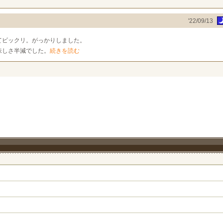
'22/09/13
てビックリ。がっかりしました。
味しさ半減でした。
続きを読む