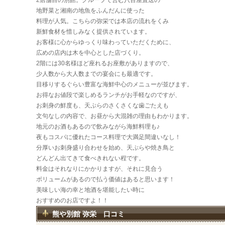
2店舗目の別館。グループで営む八百屋直送の
地野菜と湘南の地魚をふんだんに使った
料理が人気。こちらの弥栄では本店の流れをくみ
新鮮食材を惜しみなく提供されています。
お客様に心からゆっくり味わっていただくために、
広めの店内は木を中心とした店づくり。
2階には30名様ほど座れるお座敷がありますので、
少人数から大人数までの宴会にも最適です。
目移りするぐらい豊富な海鮮中心のメニューが並びます。
お得なお値段で楽しめるランチがお手軽なのですが、
お刺身の鮮度も、天ぷらのさくさくな歯ごたえも
文句なしの内容で、お昼から大混雑の理由もわかります。
地元のお酒もあるので飲みながら海鮮料理も♪
夜もコスパに優れたコース料理で大満足間違いなし！
分厚いお刺身盛り合わせを始め、天ぷらや焼き鳥と
どんどん出てきて食べきれない程です。
料金はそれなりにかかりますが、それに見合う
ボリュームがあるので払う価値はあると思います！
美味しい海の幸と地酒を堪能したい時に
おすすめのお店ですよ！！
熊や別館 弥栄 口コミ