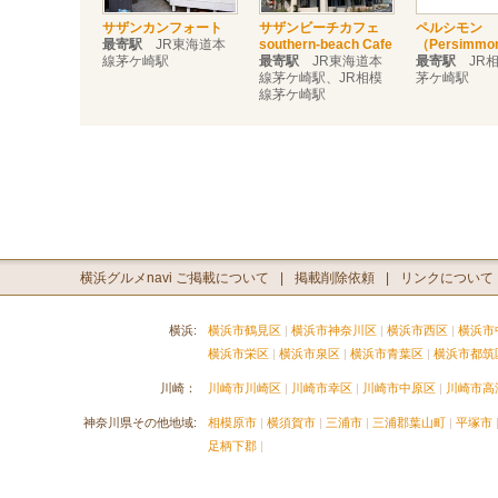
サザンカンフォート
サザンビーチカフェ
ペルシモン
最寄駅
JR東海道本
southern-beach Cafe
（Persimmo
線茅ケ崎駅
最寄駅
JR東海道本
最寄駅
JR相
線茅ケ崎駅、JR相模
茅ケ崎駅
線茅ケ崎駅
横浜グルメnavi ご掲載について
掲載削除依頼
リンクについて
横浜:
横浜市鶴見区
横浜市神奈川区
横浜市西区
横浜市
横浜市栄区
横浜市泉区
横浜市青葉区
横浜市都筑
川崎：
川崎市川崎区
川崎市幸区
川崎市中原区
川崎市高
神奈川県その他地域:
相模原市
横須賀市
三浦市
三浦郡葉山町
平塚市
足柄下郡