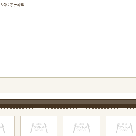
R相模線茅ケ崎駅