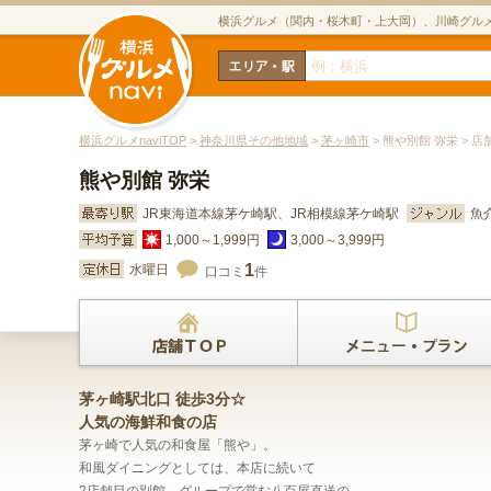
横浜グルメ（関内・桜木町・上大岡）、川崎グル
横浜グルメnaviTOP
>
神奈川県その他地域
>
茅ヶ崎市
> 熊や別館 弥栄 > 店
熊や別館 弥栄
JR東海道本線茅ケ崎駅、JR相模線茅ケ崎駅
魚
1,000～1,999円
3,000～3,999円
1
水曜日
口コミ
件
茅ヶ崎駅北口 徒歩3分☆
人気の海鮮和食の店
茅ヶ崎で人気の和食屋「熊や」。
和風ダイニングとしては、本店に続いて