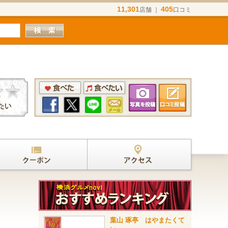
11,301
405
店舗 ｜
口コミ
葉山 琢亭 はやまたくて