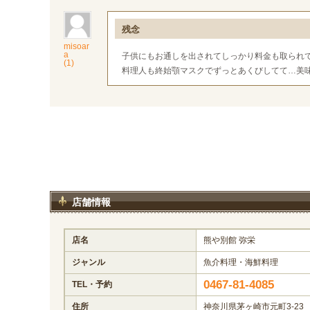
残念
misoar
a
子供にもお通しを出されてしっかり料金も取られ
(1)
料理人も終始顎マスクでずっとあくびしてて…美
店舗情報
店名
熊や別館 弥栄
ジャンル
魚介料理・海鮮料理
0467-81-4085
TEL・予約
住所
神奈川県茅ヶ崎市元町3-23