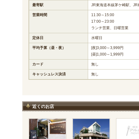
最寄駅
JR東海道本線茅ケ崎駅、J
営業時間
11:30～15:00
17:00～23:00
ランチ営業、日曜営業
定休日
水曜日
平均予算（昼・夜）
[夜]3,000～3,999円
[昼]1,000～1,999円
カード
無し
キャッシュレス決済
無し
近くのお店