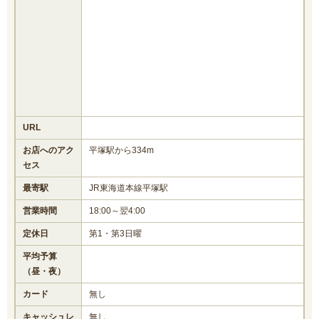
URL
お店へのアク
平塚駅から334m
セス
最寄駅
JR東海道本線平塚駅
営業時間
18:00～翌4:00
定休日
第1・第3日曜
平均予算
（昼・夜）
カード
無し
キャッシュレ
無し