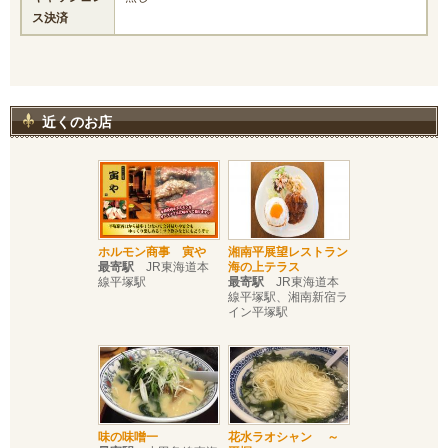
ス決済
近くのお店
ホルモン商事 寅や
湘南平展望レストラン
最寄駅
JR東海道本
海の上テラス
線平塚駅
最寄駅
JR東海道本
線平塚駅、湘南新宿ラ
イン平塚駅
味の味噌一
花水ラオシャン ～