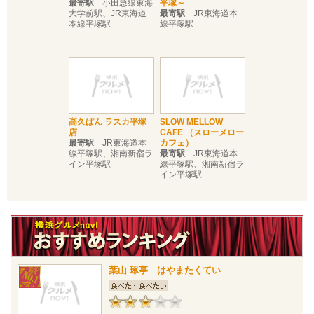
最寄駅
小田急線東海
平塚～
大学前駅、JR東海道
最寄駅
JR東海道本
本線平塚駅
線平塚駅
高久ぱん ラスカ平塚
SLOW MELLOW
店
CAFE （スローメロー
最寄駅
JR東海道本
カフェ）
線平塚駅、湘南新宿ラ
最寄駅
JR東海道本
イン平塚駅
線平塚駅、湘南新宿ラ
イン平塚駅
葉山 琢亭 はやまたくてい