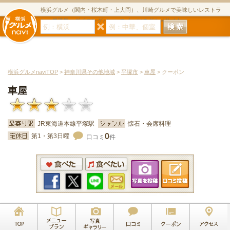
横浜グルメ（関内・桜木町・上大岡）、川崎グルメで美味しいレストラ
ン・居酒屋・ダイニングバー・スイーツのグルメサイト
横浜グルメnaviTOP
>
神奈川県その他地域
>
平塚市
>
車屋
> クーポン
車屋
JR東海道本線平塚駅
懐石・会席料理
0
第1・第3日曜
口コミ
件