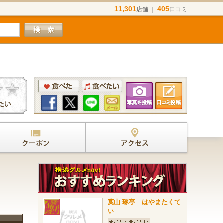
11,301
405
店舗 ｜
口コミ
葉山 琢亭 はやまたくて
い