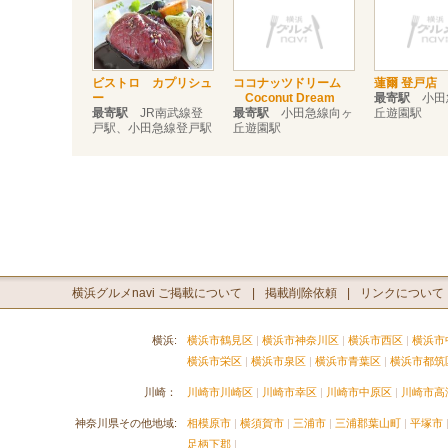
ビストロ カプリシュ
ココナッツドリーム
蓮爾 登戸店
ー
Coconut Dream
最寄駅
小田
最寄駅
JR南武線登
最寄駅
小田急線向ヶ
丘遊園駅
戸駅、小田急線登戸駅
丘遊園駅
横浜グルメnavi ご掲載について
掲載削除依頼
リンクについて
横浜:
横浜市鶴見区
横浜市神奈川区
横浜市西区
横浜市
横浜市栄区
横浜市泉区
横浜市青葉区
横浜市都筑
川崎：
川崎市川崎区
川崎市幸区
川崎市中原区
川崎市高
神奈川県その他地域:
相模原市
横須賀市
三浦市
三浦郡葉山町
平塚市
足柄下郡