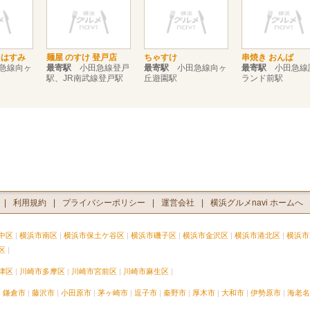
 はすみ
麺屋 のすけ 登戸店
ちゃすけ
串焼き おんば
急線向ヶ
最寄駅
小田急線登戸
最寄駅
小田急線向ヶ
最寄駅
小田急線
駅、JR南武線登戸駅
丘遊園駅
ランド前駅
利用規約
プライバシーポリシー
運営会社
横浜グルメnavi ホームへ
中区
横浜市南区
横浜市保土ケ谷区
横浜市磯子区
横浜市金沢区
横浜市港北区
横浜市
区
津区
川崎市多摩区
川崎市宮前区
川崎市麻生区
鎌倉市
藤沢市
小田原市
茅ヶ崎市
逗子市
秦野市
厚木市
大和市
伊勢原市
海老名