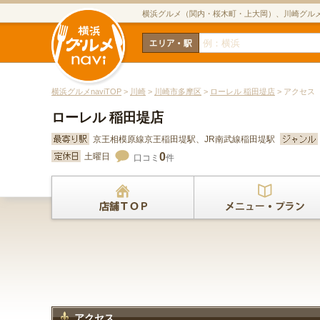
横浜グルメ（関内・桜木町・上大岡）、川崎グル
横浜グルメnaviTOP
>
川崎
>
川崎市多摩区
>
ローレル 稲田堤店
> アクセス
ローレル 稲田堤店
京王相模原線京王稲田堤駅、JR南武線稲田堤駅
0
土曜日
口コミ
件
アクセス