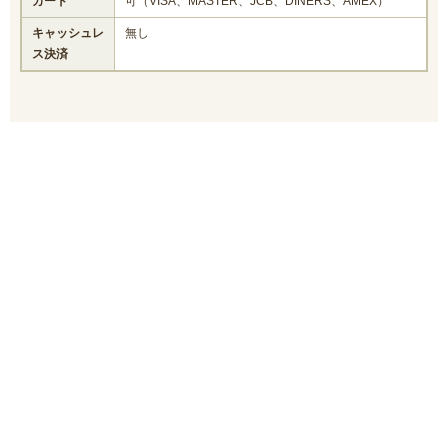
カード
可（VISA、MASTER、JCB、DINERS、AMEX）
キャッシュレ
無し
ス決済