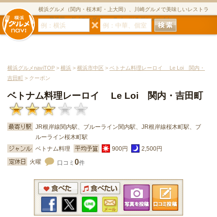
横浜グルメ（関内・桜木町・上大岡）、川崎グルメで美味しいレストラ
ン・居酒屋・ダイニングバー・スイーツのグルメサイト
横浜グルメnaviTOP
>
横浜
>
横浜市中区
>
ベトナム料理レーロイ Le Loi 関内・
吉田町
> クーポン
ベトナム料理レーロイ Le Loi 関内・吉田町
JR根岸線関内駅、ブルーライン関内駅、JR根岸線桜木町駅、ブ
ルーライン桜木町駅
ベトナム料理
900円
2,500円
0
火曜
口コミ
件