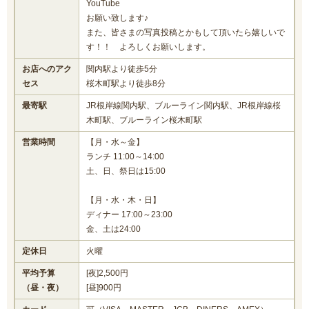
YouTube
お願い致します♪
また、皆さまの写真投稿とかもして頂いたら嬉しいで
す！！ よろしくお願いします。
お店へのアク
関内駅より徒歩5分
セス
桜木町駅より徒歩8分
最寄駅
JR根岸線関内駅、ブルーライン関内駅、JR根岸線桜
木町駅、ブルーライン桜木町駅
営業時間
【月・水～金】
ランチ 11:00～14:00
土、日、祭日は15:00
【月・水・木・日】
ディナー 17:00～23:00
金、土は24:00
定休日
火曜
平均予算
[夜]2,500円
（昼・夜）
[昼]900円