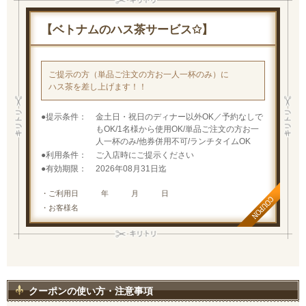
【ベトナムのハス茶サービス✩】
ご提示の方（単品ご注文の方お一人一杯のみ）に
ハス茶を差し上げます！！
提示条件
金土日・祝日のディナー以外OK／予約なしで
もOK/1名様から使用OK/単品ご注文の方お一
人一杯のみ/他券併用不可/ランチタイムOK
利用条件
ご入店時にご提示ください
有効期限
2026年08月31日迄
・ご利用日 年 月 日
・お客様名
クーポンの使い方・注意事項