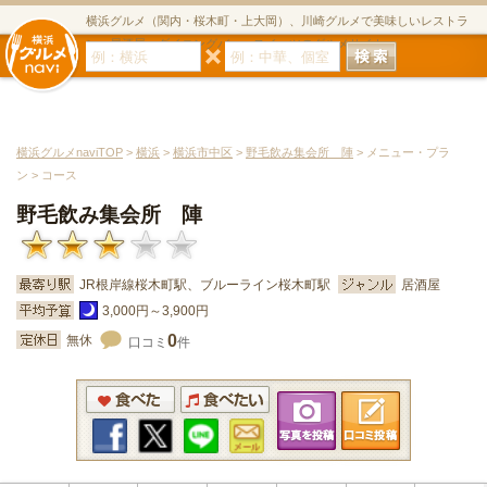
横浜グルメ（関内・桜木町・上大岡）、川崎グルメで美味しいレストラ
ン・居酒屋・ダイニングバー・スイーツのグルメサイト
横浜グルメnaviTOP
>
横浜
>
横浜市中区
>
野毛飲み集会所 陣
> メニュー・プラ
ン > コース
野毛飲み集会所 陣
JR根岸線桜木町駅、ブルーライン桜木町駅
居酒屋
3,000円～3,900円
0
無休
口コミ
件