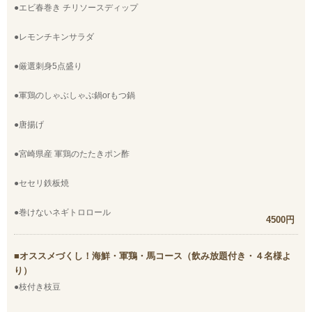
●エビ春巻き チリソースディップ
●レモンチキンサラダ
●厳選刺身5点盛り
●軍鶏のしゃぶしゃぶ鍋orもつ鍋
●唐揚げ
●宮崎県産 軍鶏のたたきポン酢
●セセリ鉄板焼
●巻けないネギトロロール
4500円
オススメづくし！海鮮・軍鶏・馬コース（飲み放題付き・４名様よ
り）
●枝付き枝豆