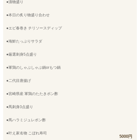
●漬物盛り
●本日の炙り物盛り合わせ
●エビ春巻き チリソースディップ
●海鮮たっぷりサラダ
●厳選刺身5点盛り
●軍鶏のしゃぶしゃぶ鍋orもつ鍋
●二代目唐揚げ
●宮崎県産 軍鶏のたたきポン酢
●馬刺身3点盛り
●馬ハラミジュレポン酢
●叶え家名物 こぼれ寿司
5000円