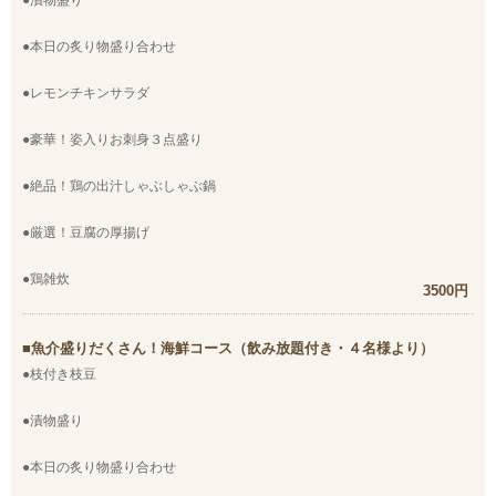
●漬物盛り
●本日の炙り物盛り合わせ
●レモンチキンサラダ
●豪華！姿入りお刺身３点盛り
●絶品！鶏の出汁しゃぶしゃぶ鍋
●厳選！豆腐の厚揚げ
●鶏雑炊
3500円
魚介盛りだくさん！海鮮コース（飲み放題付き・４名様より）
●枝付き枝豆
●漬物盛り
●本日の炙り物盛り合わせ