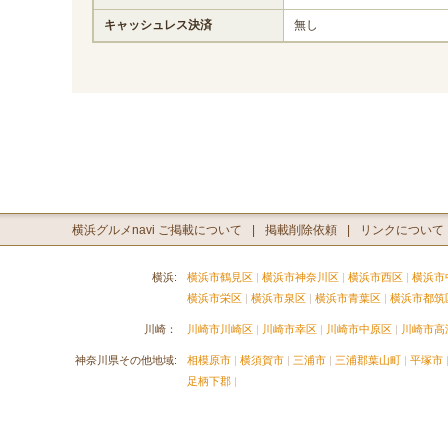
キャッシュレス決済
無し
横浜グルメnavi ご掲載について
掲載削除依頼
リンクについて
横浜:
横浜市鶴見区
横浜市神奈川区
横浜市西区
横浜市
横浜市栄区
横浜市泉区
横浜市青葉区
横浜市都筑
川崎：
川崎市川崎区
川崎市幸区
川崎市中原区
川崎市高
神奈川県その他地域:
相模原市
横須賀市
三浦市
三浦郡葉山町
平塚市
足柄下郡