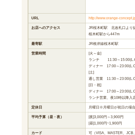
URL
http://www.orange-concept.j
お店へのアクセス
JR桜木町駅 北改札口より
桜木町駅から447m
最寄駅
JR根岸線桜木町駅
営業時間
[火～金]
ランチ 11:30～15:00(L.O
ディナー 17:00～23:00(L.O.
[土]
通し営業 11:30～23:00(L.O.
[日・祝]
ディナー 17:00～23:00(L.O.
ランチ営業、夜10時以降入
定休日
月曜日※月曜日が祝日の場
平均予算（昼・夜）
[夜]3,000円～3,900円
[昼]1,000円~1,900円
カード
可（VISA、MASTER、JCB