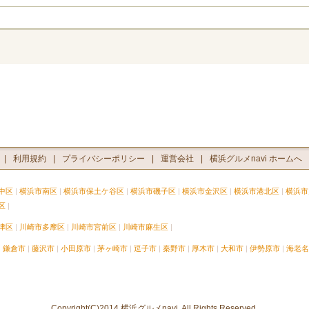
利用規約
プライバシーポリシー
運営会社
横浜グルメnavi ホームへ
中区
横浜市南区
横浜市保土ケ谷区
横浜市磯子区
横浜市金沢区
横浜市港北区
横浜市
区
津区
川崎市多摩区
川崎市宮前区
川崎市麻生区
鎌倉市
藤沢市
小田原市
茅ヶ崎市
逗子市
秦野市
厚木市
大和市
伊勢原市
海老名
Copyright(C)2014 横浜グルメnavi. All Rights Reserved.