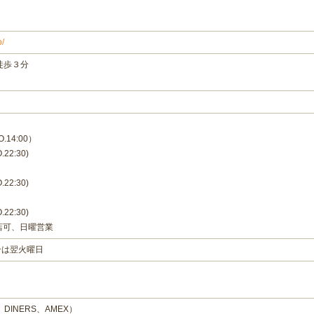
p/
徒歩３分
.14:00）
22:30)
22:30)
22:30)
店可、日曜営業
合は翌火曜日
、DINERS、AMEX）