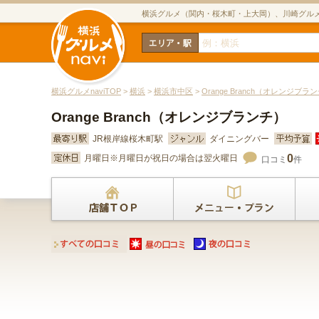
横浜グルメ（関内・桜木町・上大岡）、川崎グル
横浜グルメnaviTOP
>
横浜
>
横浜市中区
>
Orange Branch（オレンジブラ
Orange Branch（オレンジブランチ）
JR根岸線桜木町駅
ダイニングバー
0
月曜日※月曜日が祝日の場合は翌火曜日
口コミ
件