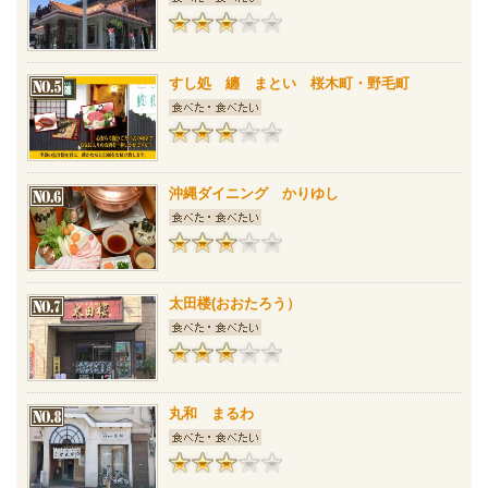
すし処 纏 まとい 桜木町・野毛町
沖縄ダイニング かりゆし
太田楼(おおたろう）
丸和 まるわ