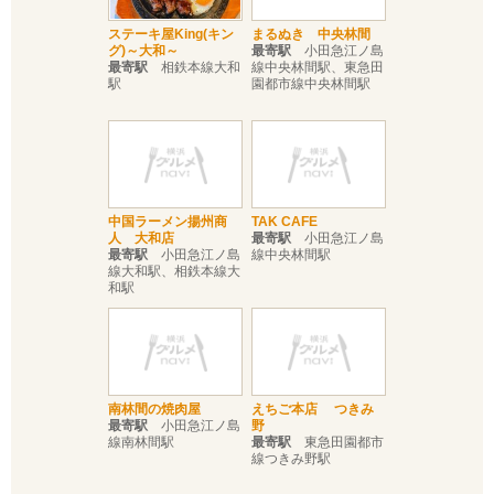
ステーキ屋King(キン
まるぬき 中央林間
グ)～大和～
最寄駅
小田急江ノ島
最寄駅
相鉄本線大和
線中央林間駅、東急田
駅
園都市線中央林間駅
中国ラーメン揚州商
TAK CAFE
人 大和店
最寄駅
小田急江ノ島
最寄駅
小田急江ノ島
線中央林間駅
線大和駅、相鉄本線大
和駅
南林間の焼肉屋
えちご本店 つきみ
最寄駅
小田急江ノ島
野
線南林間駅
最寄駅
東急田園都市
線つきみ野駅