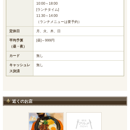
10:00～18:00
[ランチタイム]
11:30～14:00
（ランチメニューは要予約）
定休日
月、火、木、日
平均予算
[昼]～999円
（昼・夜）
カード
無し
キャッシュレ
無し
ス決済
近くのお店