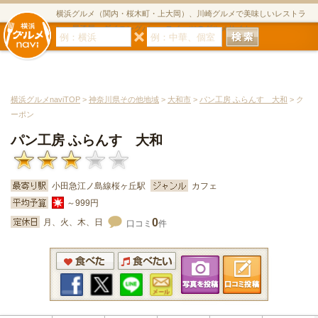
横浜グルメ（関内・桜木町・上大岡）、川崎グルメで美味しいレストラ
ン・居酒屋・ダイニングバー・スイーツのグルメサイト
横浜グルメnaviTOP
>
神奈川県その他地域
>
大和市
>
パン工房 ふらんす 大和
> ク
ーポン
パン工房 ふらんす 大和
小田急江ノ島線桜ヶ丘駅
カフェ
～999円
0
月、火、木、日
口コミ
件