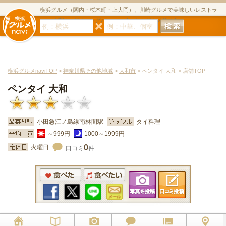
横浜グルメ（関内・桜木町・上大岡）、川崎グルメで美味しいレストラ
ン・居酒屋・ダイニングバー・スイーツのグルメサイト
横浜グルメnaviTOP
>
神奈川県その他地域
>
大和市
> ペンタイ 大和 > 店舗TOP
ペンタイ 大和
小田急江ノ島線南林間駅
タイ料理
～999円
1000～1999円
0
火曜日
口コミ
件