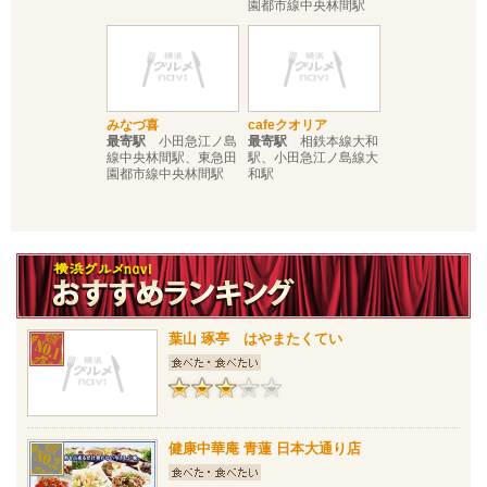
園都市線中央林間駅
みなづ喜
cafeクオリア
最寄駅
小田急江ノ島
最寄駅
相鉄本線大和
線中央林間駅、東急田
駅、小田急江ノ島線大
園都市線中央林間駅
和駅
葉山 琢亭 はやまたくてい
健康中華庵 青蓮 日本大通り店