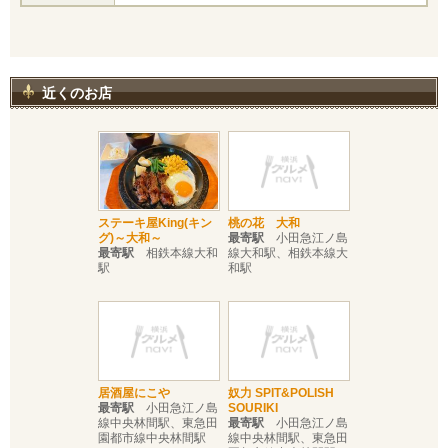
近くのお店
ステーキ屋King(キン
桃の花 大和
グ)～大和～
最寄駅
小田急江ノ島
最寄駅
相鉄本線大和
線大和駅、相鉄本線大
駅
和駅
居酒屋にこや
奴力 SPIT&POLISH
最寄駅
小田急江ノ島
SOURIKI
線中央林間駅、東急田
最寄駅
小田急江ノ島
園都市線中央林間駅
線中央林間駅、東急田