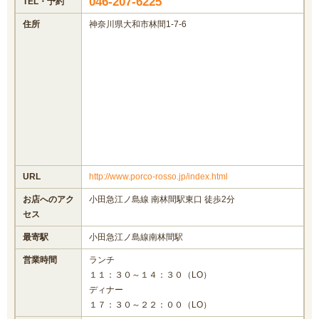
046-207-6225
TEL・予約
住所
神奈川県大和市林間1-7-6
URL
http://www.porco-rosso.jp/index.html
お店へのアク
小田急江ノ島線 南林間駅東口 徒歩2分
セス
最寄駅
小田急江ノ島線南林間駅
営業時間
ランチ
１１：３０～１４：３０（LO）
ディナー
１７：３０～２２：００（LO）