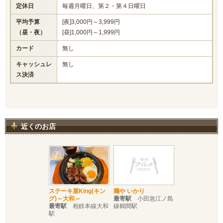
定休日
毎週月曜日、第２・第４日曜日
平均予算
[夜]3,000円～3,999円
（昼・夜）
[昼]1,000円～1,999円
カード
無し
キャッシュレ
無し
ス決済
近くのお店
ステーキ屋King(キン
麺や いかり
グ)～大和～
最寄駅
小田急江ノ島
最寄駅
相鉄本線大和
線鶴間駅
駅