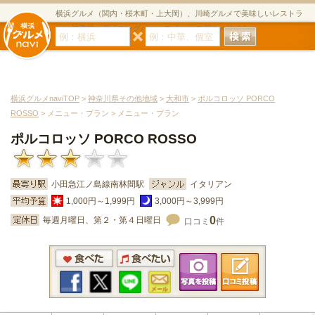
横浜グルメ（関内・桜木町・上大岡）、川崎グルメで美味しいレストラ
ン・居酒屋・ダイニングバー・スイーツのグルメサイト
横浜グルメnaviTOP
>
神奈川県その他地域
>
大和市
>
ポルコロッソ PORCO
ROSSO
> メニュー・プラン > メニュー・プラン
ポルコロッソ PORCO ROSSO
小田急江ノ島線南林間駅
イタリアン
1,000円～1,999円
3,000円～3,999円
0
毎週月曜日、第２・第４日曜日
口コミ
件