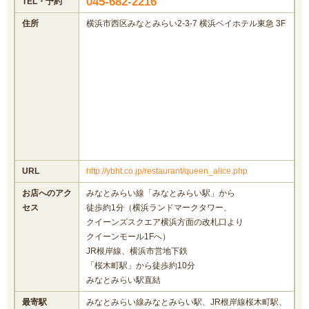
045-682-2216
TEL・予約
住所
横浜市西区みなとみらい2-3-7 横浜ベイホテル東急 3F
URL
http://ybht.co.jp/restaurant/queen_alice.php
お店へのアク
みなとみらい線「みなとみらい駅」から
セス
徒歩約1分（横浜ランドマークタワー、
クイーンズスクエア横浜方面の改札口より
クイーンモール1Fへ）
JR根岸線、横浜市営地下鉄
「桜木町駅」から徒歩約10分
みなとみらい駅直結
最寄駅
みなとみらい線みなとみらい駅、JR根岸線桜木町駅、