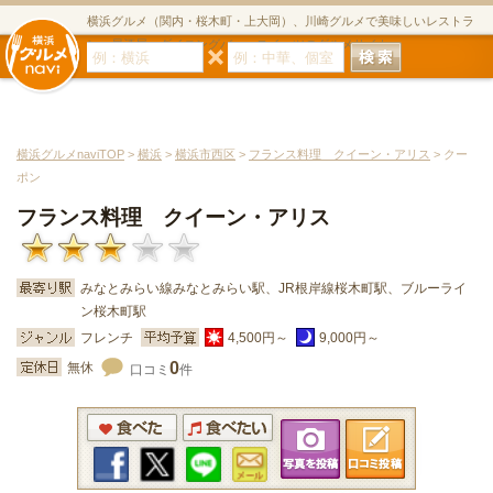
横浜グルメ（関内・桜木町・上大岡）、川崎グルメで美味しいレストラ
ン・居酒屋・ダイニングバー・スイーツのグルメサイト
横浜グルメnaviTOP
>
横浜
>
横浜市西区
>
フランス料理 クイーン・アリス
> クー
ポン
フランス料理 クイーン・アリス
みなとみらい線みなとみらい駅、JR根岸線桜木町駅、ブルーライ
ン桜木町駅
フレンチ
4,500円～
9,000円～
0
無休
口コミ
件