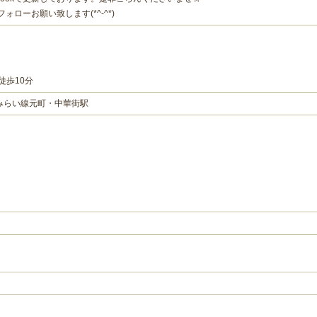
フォローお願い致します(*^-^*)
徒歩10分
みらい線元町・中華街駅