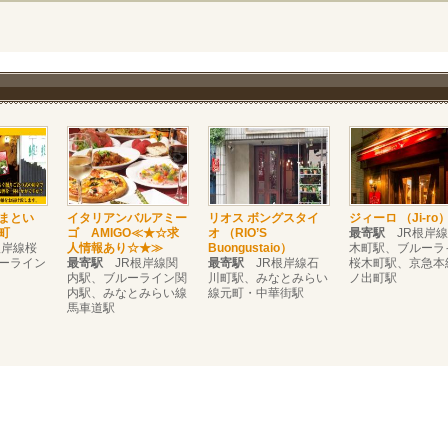
 まとい
イタリアンバルアミー
リオス ボングスタイ
ジィーロ （Ji-ro
町
ゴ AMIGO≪★☆求
オ （RIO’S
最寄駅
JR根岸線
岸線桜
人情報あり☆★≫
Buongustaio）
木町駅、ブルーラ
ーライン
最寄駅
JR根岸線関
最寄駅
JR根岸線石
桜木町駅、京急本
内駅、ブルーライン関
川町駅、みなとみらい
ノ出町駅
内駅、みなとみらい線
線元町・中華街駅
馬車道駅