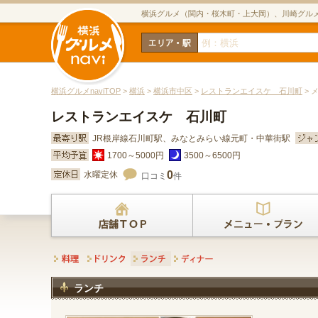
横浜グルメ（関内・桜木町・上大岡）、川崎グル
横浜グルメnaviTOP
>
横浜
>
横浜市中区
>
レストランエイスケ 石川町
> 
レストランエイスケ 石川町
JR根岸線石川町駅、みなとみらい線元町・中華街駅
1700～5000円
3500～6500円
0
水曜定休
口コミ
件
ランチ