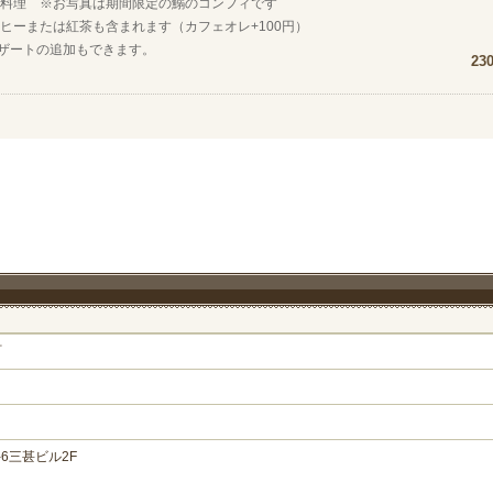
魚料理 ※お写真は期間限定の鰯のコンフィです
ヒーまたは紅茶も含まれます（カフェオレ+100円）
デザートの追加もできます。
23
町
6三甚ビル2F