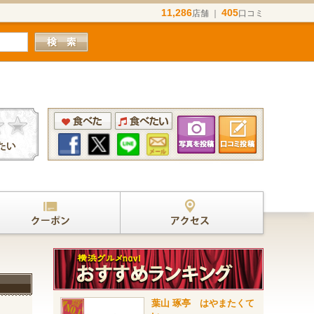
11,286
405
店舗 ｜
口コミ
葉山 琢亭 はやまたくて