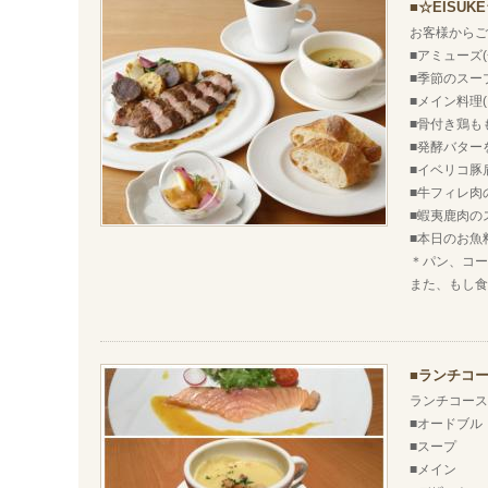
☆EISU
お客様からご
■アミューズ
■季節のスー
■メイン料理
■骨付き鶏
■発酵バター
■イベリコ豚
■牛フィレ肉
■蝦夷鹿肉の
■本日のお魚
＊パン、コー
また、もし食
ランチコー
ランチコース
■オードブル
■スープ
■メイン