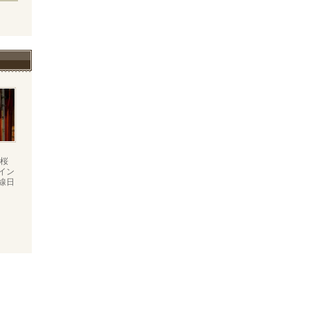
）
桜
イン
線日