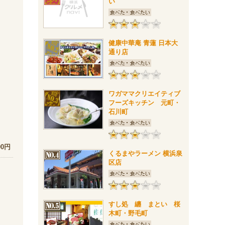
い
健康中華庵 青蓮 日本大
通り店
ワガママクリエイティブ
フーズキッチン 元町・
石川町
。
00円
くるまやラーメン 横浜泉
区店
すし処 纏 まとい 桜
木町・野毛町