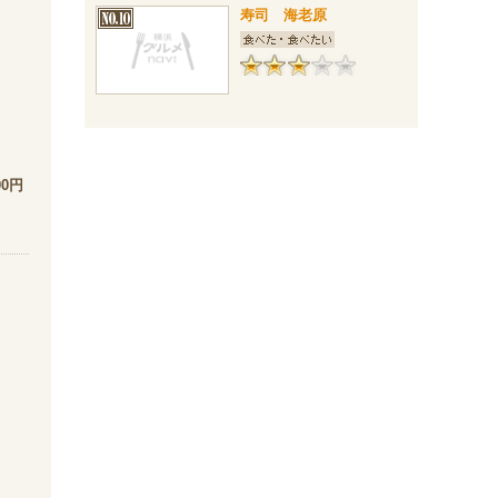
寿司 海老原
00円