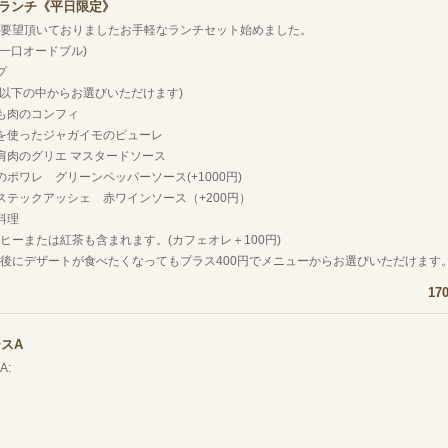
KEランチ《平日限定》
要望頂いておりましたお手軽なランチセット始めました。
(一口オードブル)
プ
(以下の中からお選びいただけます)
もも肉のコンフィ
を使ったジャガイモのピューレ
肩肉のグリエ マスタードソース
のポワレ グリーンペッパーソース(+1000円)
ステックアッシェ 赤ワインソース（+200円）
料理
ヒーまたは紅茶も含まれます。(カフェオレ＋100円)
後にデザートが食べたくなってもプラス400円でメニューからお選びいただけます
17
スA
A: