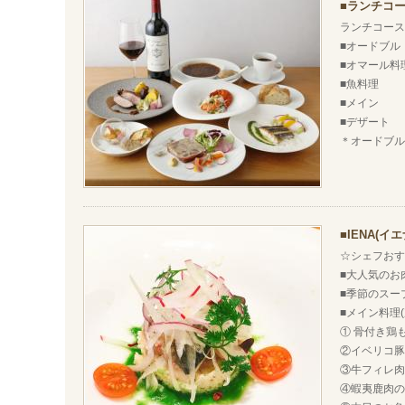
ランチコー
ランチコース
■オードブル
■オマール料
■魚料理
■メイン
■デザート
＊オードブル
IENA(
☆シェフお
■大人気のお
■季節のスー
■メイン料理
① 骨付き
②イベリコ
③牛フィレ肉
④蝦夷鹿肉の