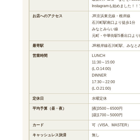
Instagramも始めました！！
お店へのアクセス
JR京浜東北線・根岸線
石川町駅南口より徒歩1分
みなとみらい線
元町・中華街駅5番出口より
最寄駅
JR根岸線石川町駅、みなと
営業時間
LUNCH
11:30～15:00
(L.O.14:00)
DINNER
17:30～22:00
(L.O.21:00)
定休日
水曜定休
平均予算（昼・夜）
[夜]3500～6500円
[昼]1700～5000円
カード
可（VISA、MASTER）
キャッシュレス決済
無し