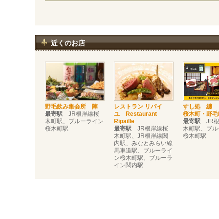
近くのお店
野毛飲み集会所 陣
レストラン リパイ
すし処 纏
最寄駅
JR根岸線桜
ユ Restaurant
桜木町・野毛
木町駅、ブルーライン
Ripaille
最寄駅
JR根
桜木町駅
最寄駅
JR根岸線桜
木町駅、ブル
木町駅、JR根岸線関
桜木町駅
内駅、みなとみらい線
馬車道駅、ブルーライ
ン桜木町駅、ブルーラ
イン関内駅