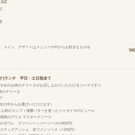
スC
C:
理
、メイン、デザートはメニューの中からお好きなものを
50
イエナ)ランチ 平日・土日祝全て
すすめのお肉のテリーヌがお召し上がりいただけるコースです☆
肉のテリーヌ
プ
(次の中からお選びいただけます）
鶏もも肉のコンフィ発酵バターを使ったジャガイモのピューレ
豚肩肉のグリエ マスタードソース
のポワレ グリーンペッパーソース(+800円)
ステックアッシェ 赤ワインソース（+200円）