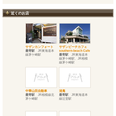
近くのお店
サザンカンフォート
サザンビーチカフェ
最寄駅
JR東海道本
southern-beach Cafe
線茅ケ崎駅
最寄駅
JR東海道本
線茅ケ崎駅、JR相模
線茅ケ崎駅
中華山田自動車
渚庵
最寄駅
JR相模線北
最寄駅
JR東海道本
茅ケ崎駅
線辻堂駅