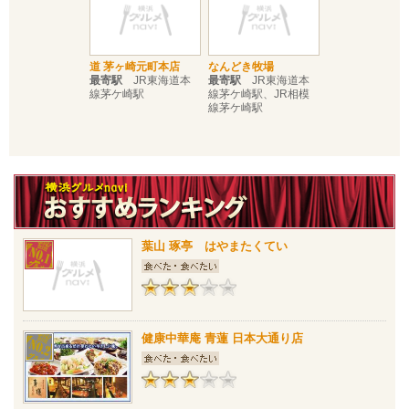
道 茅ヶ崎元町本店
なんどき牧場
最寄駅
JR東海道本
最寄駅
JR東海道本
線茅ケ崎駅
線茅ケ崎駅、JR相模
線茅ケ崎駅
葉山 琢亭 はやまたくてい
健康中華庵 青蓮 日本大通り店