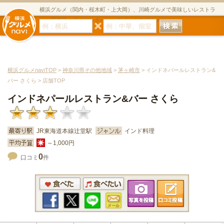
横浜グルメ（関内・桜木町・上大岡）、川崎グルメで美味しいレストラ
ン・居酒屋・ダイニングバー・スイーツのグルメサイト
横浜グルメnaviTOP
>
神奈川県その他地域
>
茅ヶ崎市
> インドネパールレストラン&
バー さくら > 店舗TOP
インドネパールレストラン&バー さくら
JR東海道本線辻堂駅
インド料理
～1,000円
0
口コミ
件