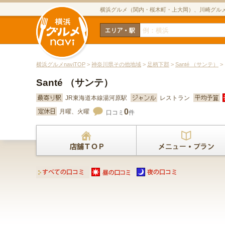
横浜グルメ（関内・桜木町・上大岡）、川崎グル
横浜グルメnaviTOP
>
神奈川県その他地域
>
足柄下郡
>
Santé （サンテ）
>
Santé （サンテ）
JR東海道本線湯河原駅
レストラン
0
月曜、火曜
口コミ
件