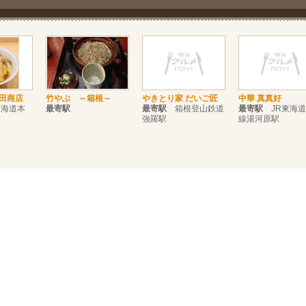
田商店
竹やぶ ～箱根～
やきとり家 だいご匠
中華 真真好
海道本
最寄駅
最寄駅
箱根登山鉄道
最寄駅
JR東海道
強羅駅
線湯河原駅