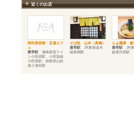
近くのお店
岡田美術館 足湯カフ
そば処 山本（真鶴）
らぁ麺屋 飯
ェ
最寄駅
JR東海道本
最寄駅
JR東
最寄駅
湘南新宿ライ
線真鶴駅
線湯河原駅
ン小田原駅、小田急線
小田原駅、箱根登山鉄
道小涌谷駅