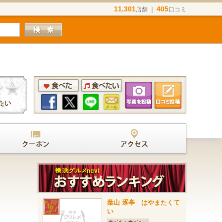
11,301
405
店舗 ｜
口コミ
葉山 琢亭 はやまたくて
い