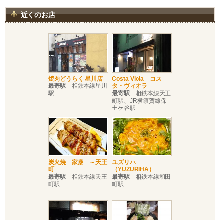
近くのお店
焼肉どうらく 星川店
Costa Viola コス
最寄駅
相鉄本線星川
タ・ヴィオラ
駅
最寄駅
相鉄本線天王
町駅、JR横須賀線保
土ケ谷駅
炭火焼 家康 ～天王
ユズリハ
町
（YUZURIHA）
最寄駅
相鉄本線天王
最寄駅
相鉄本線和田
町駅
町駅