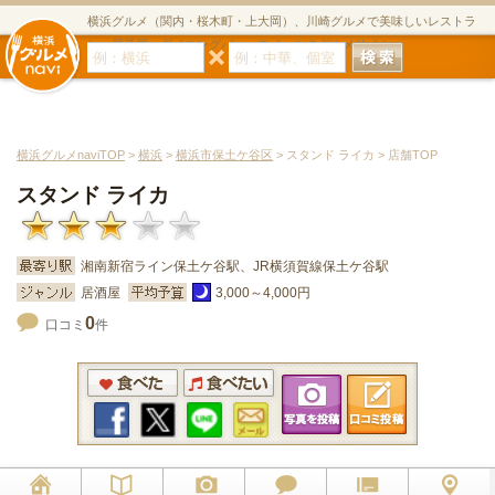
横浜グルメ（関内・桜木町・上大岡）、川崎グルメで美味しいレストラ
ン・居酒屋・ダイニングバー・スイーツのグルメサイト
横浜グルメnaviTOP
>
横浜
>
横浜市保土ケ谷区
> スタンド ライカ > 店舗TOP
スタンド ライカ
湘南新宿ライン保土ケ谷駅、JR横須賀線保土ケ谷駅
居酒屋
3,000～4,000円
0
口コミ
件