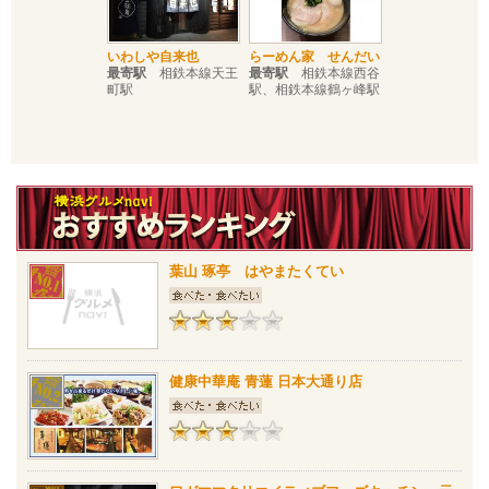
いわしや自来也
らーめん家 せんだい
最寄駅
相鉄本線天王
最寄駅
相鉄本線西谷
町駅
駅、相鉄本線鶴ヶ峰駅
葉山 琢亭 はやまたくてい
健康中華庵 青蓮 日本大通り店