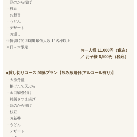
・鶏のから揚げ
・枝豆
・お新香
・うどん
・デザート
・お通し
※貸切時間 2時間 最低人数 14名様以上
※日～木限定
お一人様 11,000円（税込）
／ お子様 6,500円（税込）
貸し切りコース 関脇プラン【飲み放題付(アルコール有り)】
・大漁舟盛
・揚げたて天ぷら
・金目鯛煮付け
・特製さつま揚げ
・鶏のから揚げ
・枝豆
・お新香
・うどん
・デザート