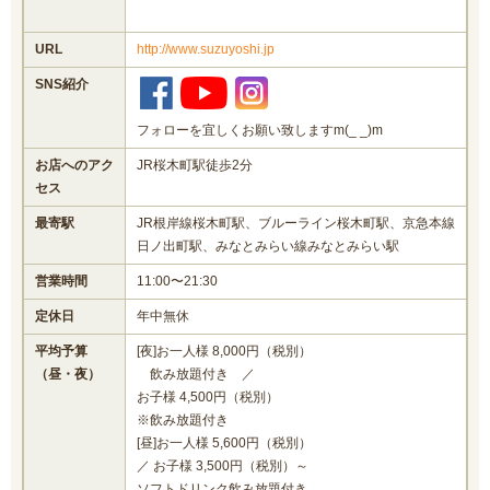
URL
http://www.suzuyoshi.jp
SNS紹介
フォローを宜しくお願い致しますm(_ _)m
お店へのアク
JR桜木町駅徒歩2分
セス
最寄駅
JR根岸線桜木町駅、ブルーライン桜木町駅、京急本線
日ノ出町駅、みなとみらい線みなとみらい駅
営業時間
11:00〜21:30
定休日
年中無休
平均予算
[夜]お一人様 8,000円（税別）
（昼・夜）
飲み放題付き ／
お子様 4,500円（税別）
※飲み放題付き
[昼]お一人様 5,600円（税別）
／ お子様 3,500円（税別）～
ソフトドリンク飲み放題付き