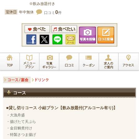
※飲み放題付き
0
年中無休
口コミ
件
コース
貸し切りコース 小結プラン【飲み放題付(アルコール有り)】
・大漁舟盛
・揚げたて天ぷら
・金目鯛煮付け
・特製さつま揚げ