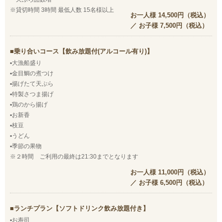
※貸切時間 3時間 最低人数 15名様以上
お一人様 14,500円（税込）
／ お子様 7,500円（税込）
乗り合いコース【飲み放題付(アルコール有り)】
▪大漁船盛り
▪金目鯛の煮つけ
▪揚げたて天ぷら
▪特製さつま揚げ
▪鶏のから揚げ
▪お新香
▪枝豆
▪うどん
▪季節の果物
※２時間 ご利用の最終は21:30までとなります
お一人様 11,000円（税込）
／ お子様 6,500円（税込）
ランチプラン【ソフトドリンク飲み放題付き】
▪お寿司