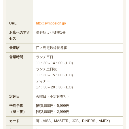
URL
http://symposion.jp/
お店へのアク
長谷駅より徒歩1分
セス
最寄駅
江ノ島電鉄線長谷駅
営業時間
ランチ平日
11：30～14：00（L.O）
ランチ土日祝
11：30～15：00（L.O）
ディナー
17：30～20：30（L.O）
定休日
火曜日（不定休有り）
平均予算
[夜]5,000円～5,999円
（昼・夜）
[昼]2,000円～2,999円
カード
可（VISA、MASTER、JCB、DINERS、AMEX）