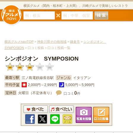
横浜グルメ（関内・桜木町・上大岡）、川崎グルメで美味しいレストラ
ン・居酒屋・ダイニングバー・スイーツのグルメサイト
横浜グルメnaviTOP
>
神奈川県その他地域
>
鎌倉市
>
シンポジオン
SYMPOSION
> 口コミ投稿 > 口コミ投稿一覧
シンポジオン SYMPOSION
江ノ島電鉄線長谷駅
イタリアン
2,000円～2,999円
5,000円～5,999円
0
火曜日（不定休有り）
口コミ
件