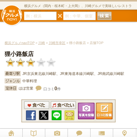
横浜グルメ（関内・桜木町・上大岡）、川崎グルメで美味しいレストラ
ン・居酒屋・ダイニングバー・スイーツのグルメサイト
横浜グルメnaviTOP
>
川崎
>
川崎市幸区
> 狸小路飯店 > 店舗TOP
狸小路飯店
JR京浜東北線川崎駅、JR東海道本線川崎駅、JR南武線川崎駅
中華料理
0
ほぼ営業
口コミ
件