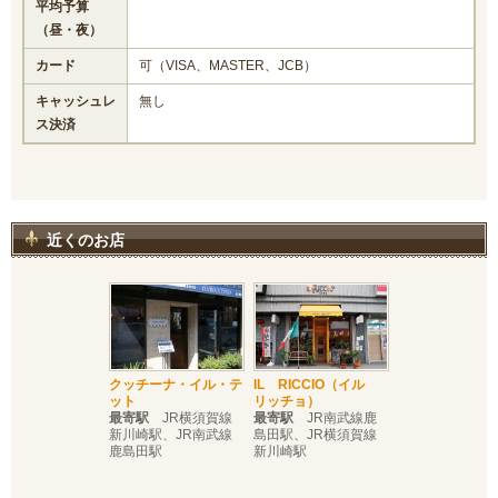
平均予算
（昼・夜）
カード
可（VISA、MASTER、JCB）
キャッシュレ
無し
ス決済
近くのお店
クッチーナ・イル・テ
IL RICCIO（イル
ット
リッチョ）
最寄駅
JR横須賀線
最寄駅
JR南武線鹿
新川崎駅、JR南武線
島田駅、JR横須賀線
鹿島田駅
新川崎駅