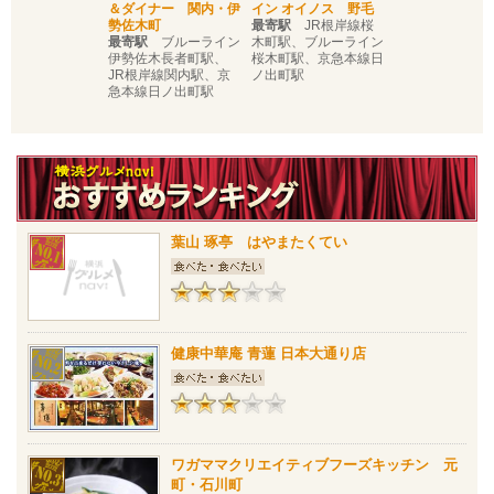
＆ダイナー 関内・伊
イン オイノス 野毛
勢佐木町
最寄駅
JR根岸線桜
最寄駅
ブルーライン
木町駅、ブルーライン
伊勢佐木長者町駅、
桜木町駅、京急本線日
JR根岸線関内駅、京
ノ出町駅
急本線日ノ出町駅
葉山 琢亭 はやまたくてい
健康中華庵 青蓮 日本大通り店
ワガママクリエイティブフーズキッチン 元
町・石川町