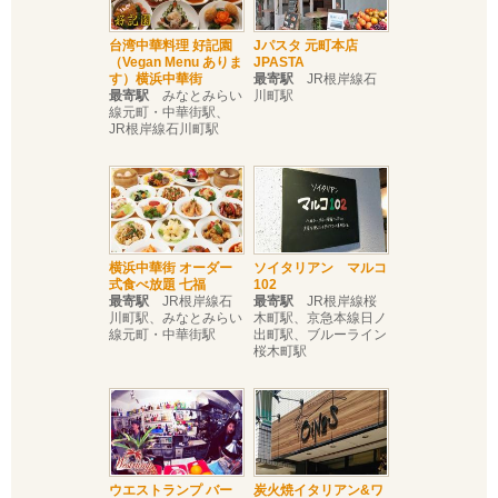
台湾中華料理 好記園
Jパスタ 元町本店
（Vegan Menu ありま
JPASTA
す）横浜中華街
最寄駅
JR根岸線石
最寄駅
みなとみらい
川町駅
線元町・中華街駅、
JR根岸線石川町駅
横浜中華街 オーダー
ソイタリアン マルコ
式食べ放題 七福
102
最寄駅
JR根岸線石
最寄駅
JR根岸線桜
川町駅、みなとみらい
木町駅、京急本線日ノ
線元町・中華街駅
出町駅、ブルーライン
桜木町駅
ウエストランプ バー
炭火焼イタリアン&ワ