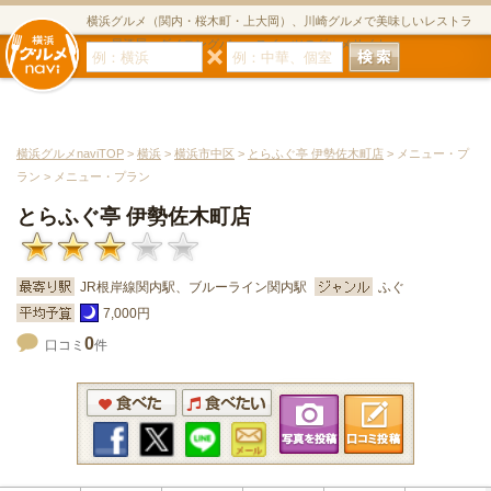
横浜グルメ（関内・桜木町・上大岡）、川崎グルメで美味しいレストラ
ン・居酒屋・ダイニングバー・スイーツのグルメサイト
横浜グルメnaviTOP
>
横浜
>
横浜市中区
>
とらふぐ亭 伊勢佐木町店
> メニュー・プ
ラン > メニュー・プラン
とらふぐ亭 伊勢佐木町店
JR根岸線関内駅、ブルーライン関内駅
ふぐ
7,000円
0
口コミ
件