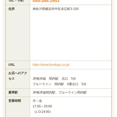
045-264-2953
TEL・予約
住所
神奈川県横浜市中区末広町3-100
URL
https://www.torafugu.co.jp/
お店へのアク
セス
JR根岸線 関内駅 北口 5分
ブルーライン 関内駅 6番出口 5分
最寄駅
JR根岸線関内駅、ブルーライン関内駅
営業時間
月～金
17:00～20:00
（L.O.19:00）