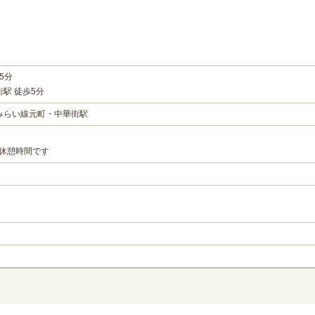
5分
駅 徒歩5分
みらい線元町・中華街駅
は休憩時間です