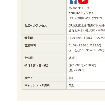
facebookページ
YouTubeチャンネル
宜しくお願い致します(^^♪
お店へのアクセス
JR京浜東北線 石川町駅 徒歩
みなとみらい線 元町・中華街
最寄駅
JR根岸線石川町駅、みなと
営業時間
11:00～22:30 (L.O.22:30)
月・金は14：30～17：00
定休日
水曜日
平均予算（昼・夜）
[夜]1,000円～1,999円
[昼]～999円
カード
無し
キャッシュレス決済
無し