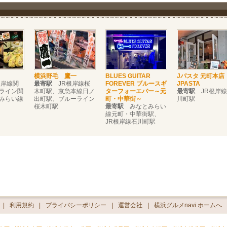
横浜野毛 鷹一
BLUES GUITAR
Jパスタ 元町本
岸線関
最寄駅
JR根岸線桜
FOREVER ブルースギ
JPASTA
ライン関
木町駅、京急本線日ノ
ターフォーエバー～元
最寄駅
JR根岸線
みらい線
出町駅、ブルーライン
町・中華街～
川町駅
桜木町駅
最寄駅
みなとみらい
線元町・中華街駅、
JR根岸線石川町駅
利用規約
プライバシーポリシー
運営会社
横浜グルメnavi ホームへ