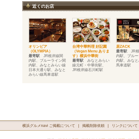
近くのお店
オリンピア
台湾中華料理 好記園
居ZACK
（OLYMPIA）
（Vegan Menu ありま
最寄駅
JR根
最寄駅
JR根岸線関
す）横浜中華街
内駅、ブルー
内駅、ブルーライン関
最寄駅
みなとみらい
内駅、みなと
内駅、みなとみらい線
線元町・中華街駅、
馬車道駅
日本大通り駅、みなと
JR根岸線石川町駅
みらい線馬車道駅
横浜グルメnavi ご掲載について
掲載削除依頼
リンクについて