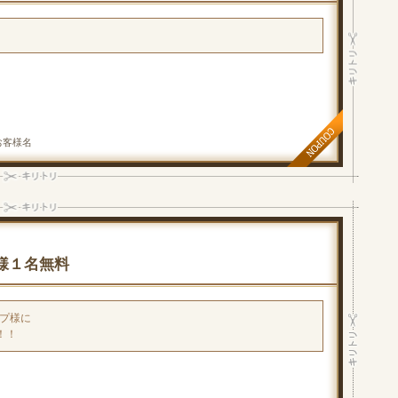
お客様名
事様１名無料
ープ様に
！！