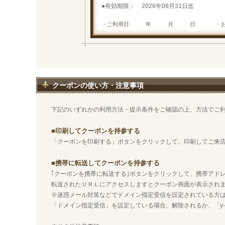
有効期限
2026年08月31日迄
・ご利用日 年 月 日
・
クーポンの使い方・注意事項
下記のいずれかの利用方法・提示条件をご確認の上、方法でご
■印刷してクーポンを持参する
「クーポンを印刷する」ボタンをクリックして、印刷してご来
■携帯に転送してクーポンを持参する
｢クーポンを携帯に転送する｣ボタンをクリックして、携帯アド
転送されたＵＲＬにアクセスしますとクーポン画面が表示され
※迷惑メール対策などでドメイン指定受信を設定されている方
「ドメイン指定受信」を設定している場合、解除されるか、「y-na