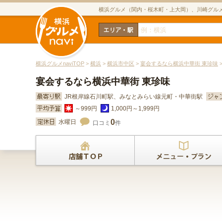
横浜グルメ（関内・桜木町・上大岡）、川崎グル
横浜グルメnaviTOP
>
横浜
>
横浜市中区
>
宴会するなら横浜中華街 東珍味
宴会するなら横浜中華街 東珍味
JR根岸線石川町駅、みなとみらい線元町・中華街駅
～999円
1,000円～1,999円
0
水曜日
口コミ
件