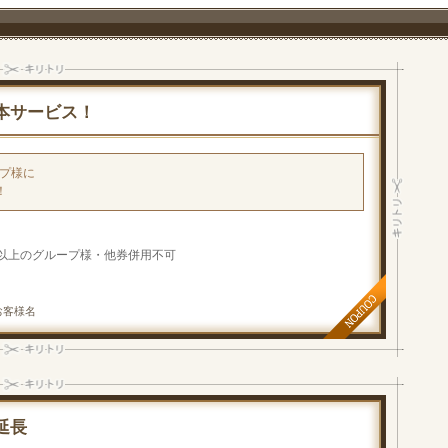
本サービス！
ープ様に
！
名以上のグループ様・他券併用不可
お客様名
延長