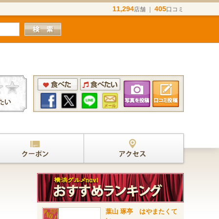
11,294
405
店舗 ｜
口コミ
葉山 琢亭 はやまたくて