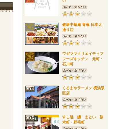
い
健康中華庵 青蓮 日本大
通り店
ワガママクリエイティブ
フーズキッチン 元町・
石川町
くるまやラーメン 横浜泉
区店
すし処 纏 まとい 桜
木町・野毛町