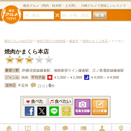
横浜グルメ（関内・桜木町・上大岡）、川崎グルメで美味しいレストラ
ン・居酒屋・ダイニングバー・スイーツのグルメサイト
横浜グルメnaviTOP
>
神奈川県その他地域
>
鎌倉市
>
焼肉かまくら本店
> クーポン
焼肉かまくら本店
JR横須賀線鎌倉駅、湘南新宿ライン鎌倉駅、江ノ島電鉄線鎌倉駅
焼肉
￥1,000～￥1,999
￥4,000～￥4,999
0
不定休
口コミ
件