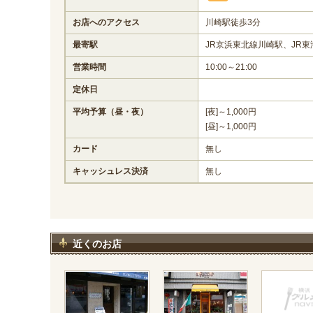
お店へのアクセス
川崎駅徒歩3分
最寄駅
JR京浜東北線川崎駅、JR
営業時間
10:00～21:00
定休日
平均予算（昼・夜）
[夜]～1,000円
[昼]～1,000円
カード
無し
キャッシュレス決済
無し
近くのお店