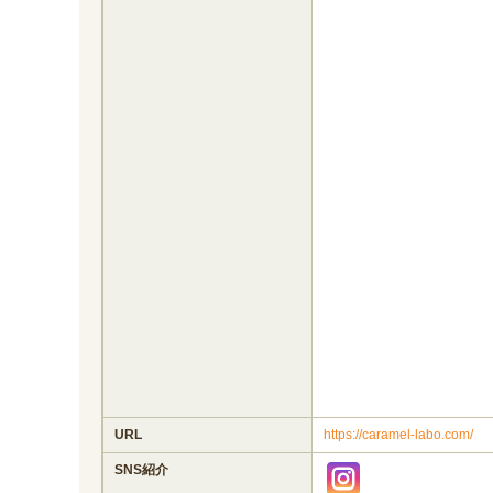
URL
https://caramel-labo.com/
SNS紹介