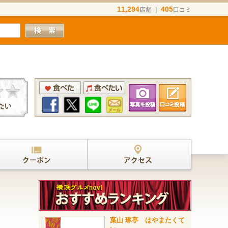
11,294
405
店舗 ｜
口コミ
葉山 琢亭 はやまたくて