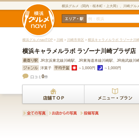
横浜グルメ（関内・桜木町・上大岡）、川崎グル
横浜グルメnaviTOP
>
川崎
>
川崎市幸区
>
横浜キャラメルラボ ラゾーナ川崎プ
横浜キャラメルラボ ラゾーナ川崎プラザ店 （C
JR京浜東北線川崎駅、JR東海道本線川崎駅、JR南武線
洋菓子
～1,000円
～1,000円
0
口コミ
件