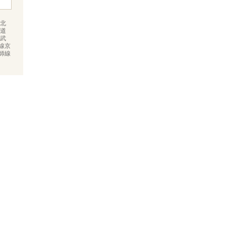
北
海道
南武
線京
師線