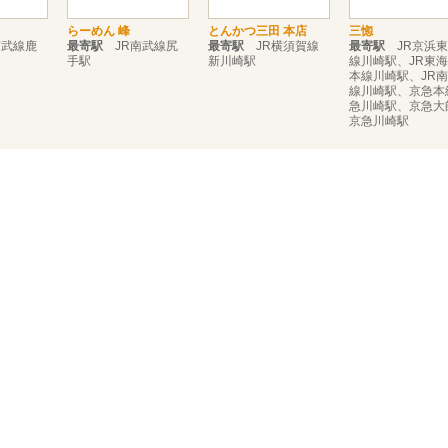
らーめん 峰
とんかつ三田 本店
三惚
武線鹿
最寄駅
JR南武線尻
最寄駅
JR横須賀線
最寄駅
JR京浜東
手駅
新川崎駅
線川崎駅、JR東
本線川崎駅、JR
線川崎駅、京急本
急川崎駅、京急大
京急川崎駅