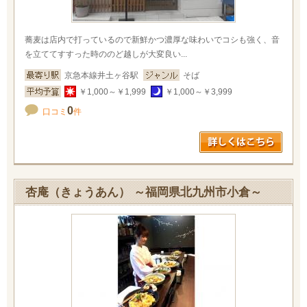
蕎麦は店内で打っているので新鮮かつ濃厚な味わいでコシも強く、音
を立ててすすった時ののど越しが大変良い...
京急本線井土ヶ谷駅
そば
￥1,000～￥1,999
￥1,000～￥3,999
0
口コミ
件
杏庵（きょうあん） ～福岡県北九州市小倉～