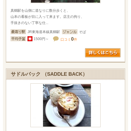
真鶴駅を山側に道なりに数分歩くと、
山本の看板が目に入って来ます。店主の拘り、
手抜きのない丁寧な仕...
JR東海道本線真鶴駅
そば
0
1500円～
口コミ
件
サドルバック （SADDLE BACK）