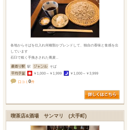
各地からそばを仕入れ何種類かブレンドして、独自の香味と食感を出
しています
石臼で粗く手挽きされた蕎麦...
駅
そば
￥1,000～￥1,999
￥1,000～￥3,999
0
口コミ
件
喫茶店&酒場 サンマリ (大手町)