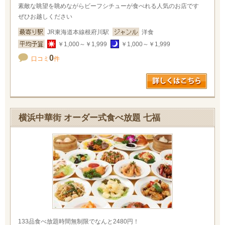
素敵な眺望を眺めながらビーフシチューが食べれる人気のお店です
ぜひお越しください
JR東海道本線根府川駅
洋食
￥1,000～￥1,999
￥1,000～￥1,999
0
口コミ
件
横浜中華街 オーダー式食べ放題 七福
133品食べ放題時間無制限でなんと2480円！