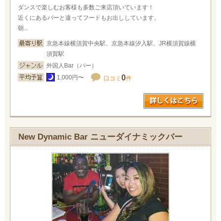
ダンスで楽しむお客様も多数ご来店頂いています！
近くにあるバーと違ってフードもお出ししています。
朝...
京急本線横須賀中央駅、京急本線汐入駅、JR横須賀線横
須賀駅
外国人Bar（バー）
0
1,000円〜
口コミ
件
New Dynamic Bar ニューダイナミックバー