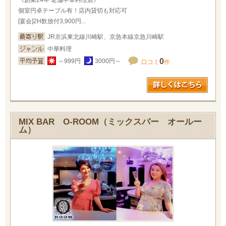
《創業24年 老舗中華料理店》
個室円卓テーブル有！店内貸切も対応可
[宴会]2H飲放付3,900円...
JR京浜東北線川崎駅、京急本線京急川崎駅
中華料理
0
～999円
3000円～
口コミ
件
MIX BAR O-ROOM（ミックスバー オールー
ム）