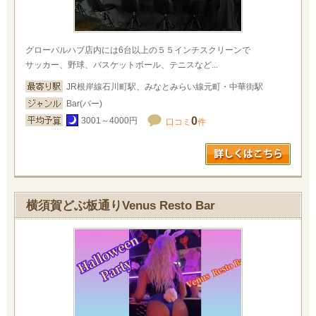
グローバルハブ店内には6台以上の５５インチスクリーンで
サッカー、野球、バスケットボール、テニスなど...
JR根岸線石川町駅、みなとみらい線元町・中華街駅
Bar(バー)
0
3001～4000円
口コミ
件
横須賀どぶ板通りVenus Resto Bar