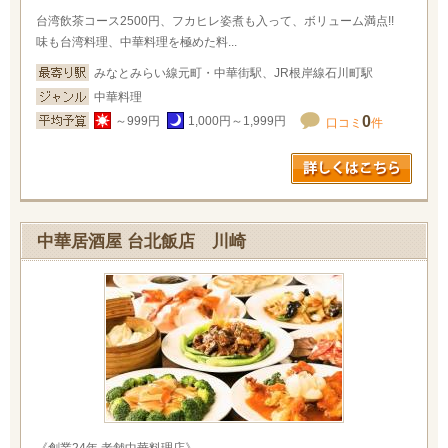
台湾飲茶コース2500円、フカヒレ姿煮も入って、ボリューム満点!!
味も台湾料理、中華料理を極めた料...
みなとみらい線元町・中華街駅、JR根岸線石川町駅
中華料理
0
～999円
1,000円～1,999円
口コミ
件
中華居酒屋 台北飯店 川崎