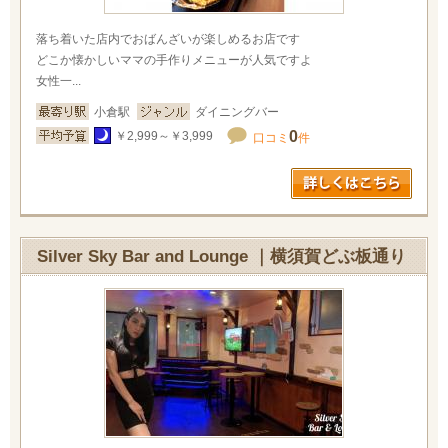
落ち着いた店内でおばんざいが楽しめるお店です
どこか懐かしいママの手作りメニューが人気ですよ
女性一...
小倉駅
ダイニングバー
0
￥2,999～￥3,999
口コミ
件
Silver Sky Bar and Lounge ｜横須賀どぶ板通り