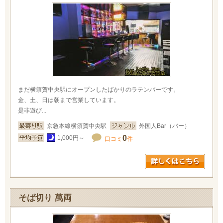
まだ横須賀中央駅にオープンしたばかりのラテンバーです。
金、土、日は朝まで営業しています。
是非遊び...
京急本線横須賀中央駅
外国人Bar（バー）
0
1,000円～
口コミ
件
そば切り 萬両