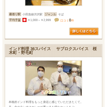
小田急線渋沢駅
そば
0
￥1,000～￥2,999
口コミ
件
インド料理 36スパイス サブロクスパイス 桜
木町・野毛町
本格的インド料理をもっと身近に感じていただきたくて。