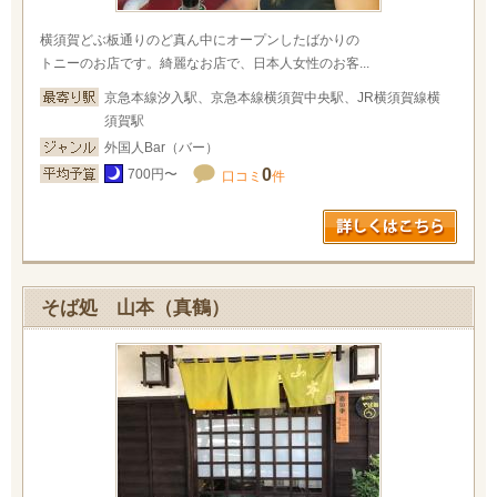
横須賀どぶ板通りのど真ん中にオープンしたばかりの
トニーのお店です。綺麗なお店で、日本人女性のお客...
京急本線汐入駅、京急本線横須賀中央駅、JR横須賀線横
須賀駅
外国人Bar（バー）
0
700円〜
口コミ
件
そば処 山本（真鶴）