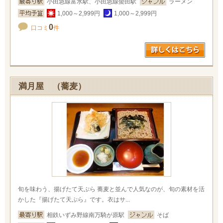
小田急線富水駅、小田急線螢田駅
ラーメン
1,000～2,999円
1,000～2,999円
0
口コミ
件
満月屋 （蕎麦）
旬を味わう、揚げたて天ぷら 蕎麦と並んで人気なのが、旬の素材を活
かした『揚げたて天ぷら』です。衣はサ...
相鉄いずみ野線南万騎が原駅
そば