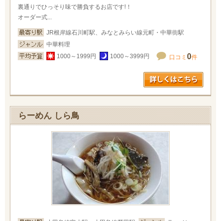
裏通りでひっそり味で勝負するお店です!！
オーダー式...
JR根岸線石川町駅、みなとみらい線元町・中華街駅
中華料理
0
1000～1999円
1000～3999円
口コミ
件
らーめん しら鳥