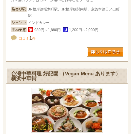
月～金のランチはカレーが選べるお得なセットをご...
JR根岸線桜木町駅、JR根岸線関内駅、京急本線日ノ出町
駅
インドカレー
980円～1,880円
1,200円～2,000円
1
口コミ
件
台湾中華料理 好記園 （Vegan Menu あります）
横浜中華街