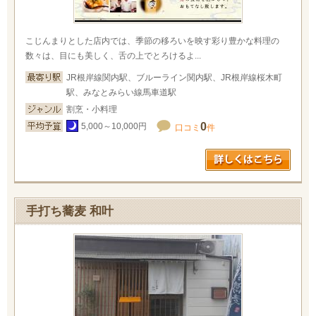
こじんまりとした店内では、季節の移ろいを映す彩り豊かな料理の
数々は、目にも美しく、舌の上でとろけるよ...
JR根岸線関内駅、ブルーライン関内駅、JR根岸線桜木町
駅、みなとみらい線馬車道駅
割烹・小料理
0
5,000～10,000円
口コミ
件
手打ち蕎麦 和叶