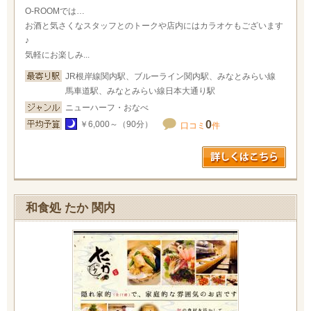
O-ROOMでは…
お酒と気さくなスタッフとのトークや店内にはカラオケもございます
♪
気軽にお楽しみ...
JR根岸線関内駅、ブルーライン関内駅、みなとみらい線
馬車道駅、みなとみらい線日本大通り駅
ニューハーフ・おなべ
0
￥6,000～（90分）
口コミ
件
和食処 たか 関内