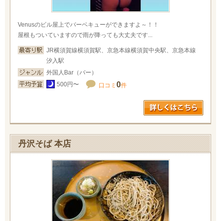
Venusのビル屋上でバーベキューができますよ～！！
屋根もついていますので雨が降っても大丈夫です...
JR横須賀線横須賀駅、京急本線横須賀中央駅、京急本線
汐入駅
外国人Bar（バー）
0
500円〜
口コミ
件
丹沢そば 本店