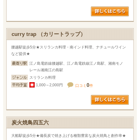
curry trap （カリートラップ）
腰越駅徒歩5分★スリランカ料理・南インド料理、ナチュールワイン
など提供★
江ノ島電鉄線腰越駅、江ノ島電鉄線江ノ島駅、湘南モノ
レール湘南江の島駅
スリランカ料理
0
1,000～2,000円
口コミ
件
炭火焼鳥四五六
大船駅徒歩5分★備長炭で焼き上げる種類豊富な炭火焼鳥と創作串★