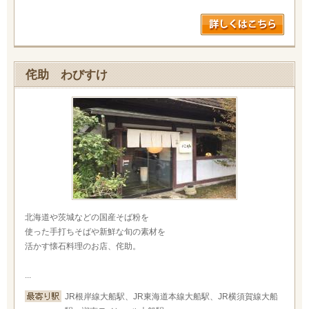
侘助 わびすけ
北海道や茨城などの国産そば粉を
使った手打ちそばや新鮮な旬の素材を
活かす懐石料理のお店、侘助。
...
JR根岸線大船駅、JR東海道本線大船駅、JR横須賀線大船