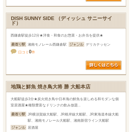
DISH SUNNY SIDE （ディッシュ サニーサイ
ド）
西鎌倉駅徒歩12分★洋食・和食のお惣菜・お弁当を提供★
湘南モノレール西鎌倉駅
デリカテッセン
0
口コミ
件
地鶏と鮮魚 焼き鳥大将 勝 大船本店
大船駅徒歩3分★炭火焼き鳥や日本海の鮮魚を楽しめる和モダンな個
室居酒屋★種類豊富なドリンクの飲み放題...
JR横須賀線大船駅、JR根岸線大船駅、JR東海道本線大船
駅、湘南モノレール大船駅、湘南新宿ライン大船駅
居酒屋