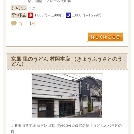
駅、湘南モノレール大船駅
そば
1,000円～1,999円
1,000円～1,999円
1
口コミ
件
京風 里のうどん 村岡本店 （きょうふうさとのう
どん）
ＪＲ東海道本線 藤沢駅 北口 徒歩15分☆藤沢名物！うどんとバラ丼の
店