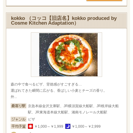
kokko （コッコ【旧店名】kokko produced by
Cosme Kitchen Adaptation）
森の中で食べるピザ、背徳感がすごすぎる…
運ばれてきた瞬間に広がる、香ばしい小麦とチーズの香り。
外...
京急本線金沢文庫駅、JR横須賀線大船駅、JR根岸線大船
駅、JR東海道本線大船駅、湘南モノレール大船駅
ピザ
￥1,000～￥1,999
￥1,000～￥2,999