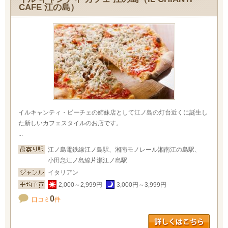
CAFE 江の島）
イルキャンティ・ビーチェの姉妹店として江ノ島の灯台近くに誕生し
た新しいカフェスタイルのお店です。
...
江ノ島電鉄線江ノ島駅、湘南モノレール湘南江の島駅、
小田急江ノ島線片瀬江ノ島駅
イタリアン
2,000～2,999円
3,000円～3,999円
0
口コミ
件