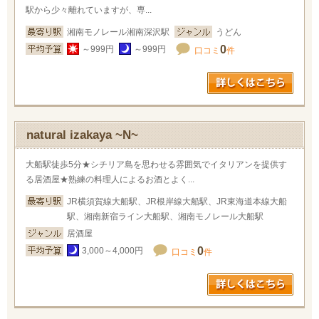
駅から少々離れていますが、専...
湘南モノレール湘南深沢駅
うどん
0
～999円
～999円
口コミ
件
natural izakaya ~N~
大船駅徒歩5分★シチリア島を思わせる雰囲気でイタリアンを提供す
る居酒屋★熟練の料理人によるお酒とよく...
JR横須賀線大船駅、JR根岸線大船駅、JR東海道本線大船
駅、湘南新宿ライン大船駅、湘南モノレール大船駅
居酒屋
0
3,000～4,000円
口コミ
件