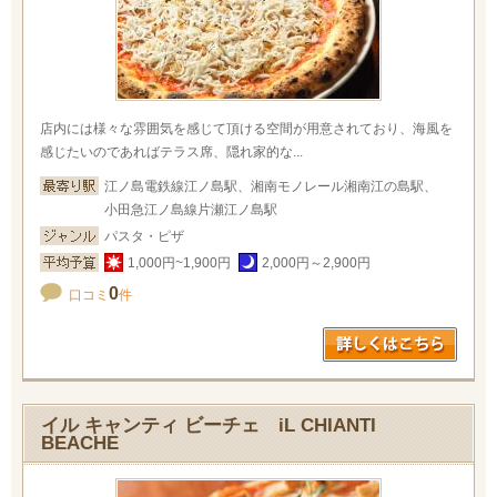
店内には様々な雰囲気を感じて頂ける空間が用意されており、海風を
感じたいのであればテラス席、隠れ家的な...
江ノ島電鉄線江ノ島駅、湘南モノレール湘南江の島駅、
小田急江ノ島線片瀬江ノ島駅
パスタ・ピザ
1,000円~1,900円
2,000円～2,900円
0
口コミ
件
イル キャンティ ビーチェ iL CHIANTI
BEACHE