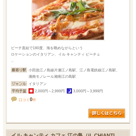
ビーチ直結で180度、海を眺めながらという
ロケーションのイタリアン、イル キャンティ ビーチェ
...
小田急江ノ島線片瀬江ノ島駅、江ノ島電鉄線江ノ島駅、
湘南モノレール湘南江の島駅
イタリアン
2,000円～2,999円
3,000円～3,999円
0
口コミ
件
イル キャンティ カフェ 江の島（iL CHIANTI