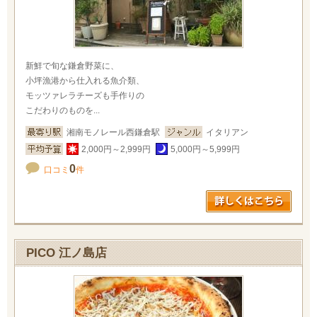
新鮮で旬な鎌倉野菜に、
小坪漁港から仕入れる魚介類、
モッツァレラチーズも手作りの
こだわりのものを...
湘南モノレール西鎌倉駅
イタリアン
2,000円～2,999円
5,000円～5,999円
0
口コミ
件
PICO 江ノ島店