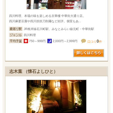
四川料理、本場の味を楽しめる京華樓 中華街大通り店。
四川麻婆豆腐や四川担担刀削麺など好評。個室もあ...
JR根岸線石川町駅、みなとみらい線元町・中華街駅
四川料理
0
750～999円
2,000円～2,999円
口コミ
件
志木葉 （懐石よしひと）