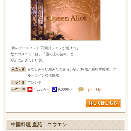
"食のアーティスト”石鍋裕シェフが創り出す
数々のメニューは、「皿の上の芸術」と
呼ぶにふさわしい美...
みなとみらい線みなとみらい駅、JR根岸線桜木町駅、ブ
ルーライン桜木町駅
フレンチ
0
4,500円～
9,000円～
口コミ
件
中国料理 皇苑 コウエン