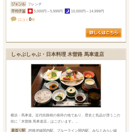
フレンチ
5,000円～5,999円
10,000円～14,999円
0
口コミ
件
しゃぶしゃぶ・日本料理 木曽路 馬車道店
横浜・馬車道。近代街路樹の発祥の地であり、歴史と気品が漂うこの
街に「木曽路 馬車道店」はございます。...
JR根岸線関内駅、ブルーライン関内駅、みなとみらい線