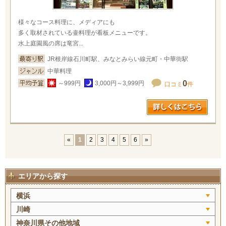
様々なコース料理に、メディアにも
多く取材されている壷料理が看板メニューです。
水上庭園風の席は竜宮...
JR根岸線石川町駅、みなとみらい線元町・中華街駅
中華料理
0
～999円
3,000円～3,999円
口コミ
件
«
1
2
3
4
5
6
»
エリアから探す
横浜
川崎
神奈川県その他地域