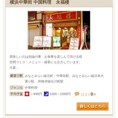
横浜中華街 中国料理 永福楼
美味しいのは勿論の事、お食事を楽しんで頂ける様
空間づくり・メニュー・接客にも注力しています。
大宴...
みなとみらい線元町・中華街駅、みなとみらい線日本大
通り駅、JR根岸線石川町駅
中華料理
0
～999円
1000～1999円
口コミ
件