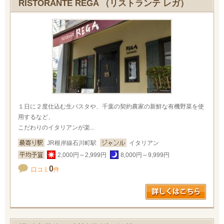
RISTORANTE REGA （リストランテ レガ）
１日に２度仕込む生パスタや、千葉の契約農家の新鮮な有機野菜を使
用するなど、
こだわりのイタリアンが楽...
JR根岸線石川町駅
イタリアン
2,000円～2,999円
8,000円～9,999円
0
口コミ
件