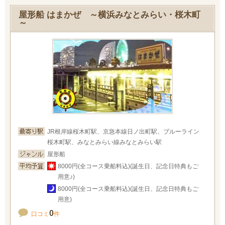
屋形船 はまかぜ ～横浜みなとみらい・桜木町
～
JR根岸線桜木町駅、京急本線日ノ出町駅、ブルーライン
桜木町駅、みなとみらい線みなとみらい駅
屋形船
8000円(全コース乗船料込)(誕生日、記念日特典もご
用意♪)
8000円(全コース乗船料込)(誕生日、記念日特典もご
用意)
0
口コミ
件