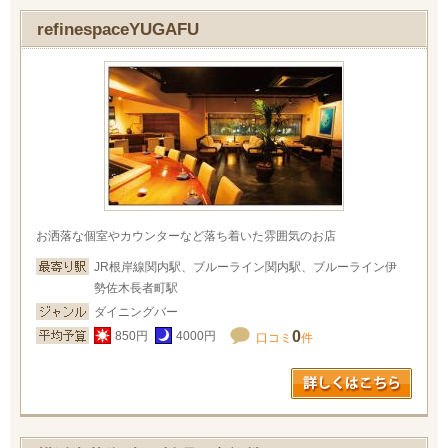
refinespaceYUGAFU
お洒落な個室やカウンターなど落ち着いた雰囲気のお店
JR根岸線関内駅、ブルーライン関内駅、ブルーライン伊
勢佐木長者町駅
ダイニングバー
0
850円
4000円
口コミ
件