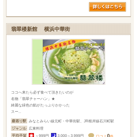
翡翠楼新館 横浜中華街
ココへ来たら必ず食べて頂きたいのが
名物「翡翠チャーハン」★
綺麗な緑色の餡がたっぷりかかった
スー...
みなとみらい線元町・中華街駅、JR根岸線石川町駅
広東料理
0
～999円
3,000～3,999円
口コミ
件