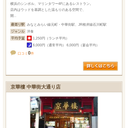
横浜のシンボル、マリンタワー4Fにあるレストラン。
店内はウッドを基調とした温もりのある空間で、
開...
みなとみらい線元町・中華街駅、JR根岸線石川町駅
洋食
1,250円（ランチ平均）
6,000円（通常平均） 6,000円（宴会平均）
0
口コミ
件
京華樓 中華街大通り店