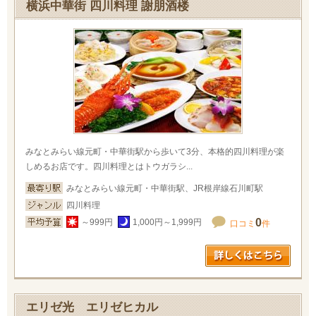
横浜中華街 四川料理 謝朋酒楼
みなとみらい線元町・中華街駅から歩いて3分、本格的四川料理が楽
しめるお店です。四川料理とはトウガラシ...
みなとみらい線元町・中華街駅、JR根岸線石川町駅
四川料理
0
～999円
1,000円～1,999円
口コミ
件
エリゼ光 エリゼヒカル