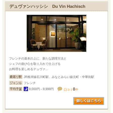
デュヴァンハッシシ Du Vin Hachisch
フレンチの基本の上に、新たな調理方法と
シェフの遊び心を取り入れて仕上げる
お料理を楽しめるデュヴァ...
JR根岸線石川町駅、みなとみらい線元町・中華街駅
フレンチ
0
8,000円～9,999円
口コミ
件