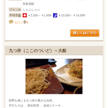
馬車道駅
しゃぶしゃぶ
￥2,000～￥2,999
￥10,000～￥14,999
0
口コミ
件
九つ井（ここのついど）～大船
四季を感じる九つ井の豊かな自然。
手打ちそば 、 懐石料理 、 炭焼ステーキ 、