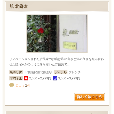
航 北鎌倉
リノベーションされた古民家のお店は和の良さと洋の良さを組み合わ
せた隠れ家がのように落ち着いた雰囲気で...
JR横須賀線北鎌倉駅
フレンチ
2,000～2,999円
3,000～3,999円
1
口コミ
件