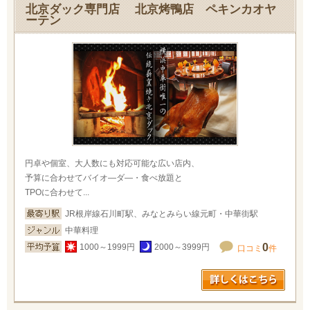
北京ダック専門店 北京烤鴨店 ペキンカオヤ
ーテン
円卓や個室、大人数にも対応可能な広い店内、
予算に合わせてバイオ―ダ―・食べ放題と
TPOに合わせて...
JR根岸線石川町駅、みなとみらい線元町・中華街駅
中華料理
0
1000～1999円
2000～3999円
口コミ
件