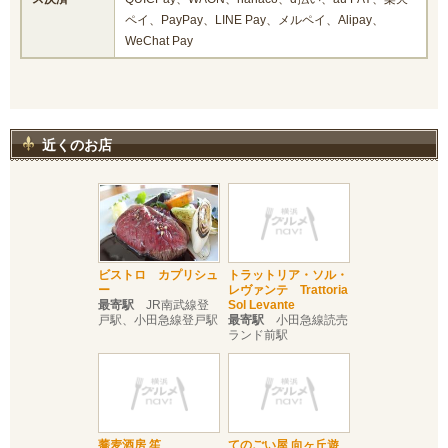
ペイ、PayPay、LINE Pay、メルペイ、Alipay、
WeChat Pay
近くのお店
ビストロ カプリシュ
トラットリア・ソル・
ー
レヴァンテ Trattoria
最寄駅
JR南武線登
Sol Levante
戸駅、小田急線登戸駅
最寄駅
小田急線読売
ランド前駅
蕎麦酒房 笙
てのごい屋 向ヶ丘遊