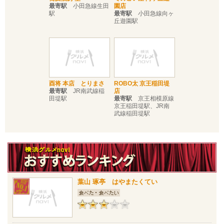
最寄駅
小田急線生田
園店
駅
最寄駅
小田急線向ヶ
丘遊園駅
酉将 本店 とりまさ
ROBO太 京王稲田堤
最寄駅
JR南武線稲
店
田堤駅
最寄駅
京王相模原線
京王稲田堤駅、JR南
武線稲田堤駅
葉山 琢亭 はやまたくてい