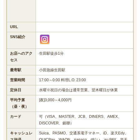
URL
SNS紹介
お店へのアク
生田駅徒歩1分
セス
最寄駅
小田急線生田駅
営業時間
17:00～0:00 料理L.O. 23:00
定休日
水曜※祝日の場合は通常営業、翌木曜日が休業
平均予算
[夜]3,000～4,000円
（昼・夜）
カード
可（VISA、MASTER、JCB、DINERS、AMEX、
DISCOVER、銀聯）
キャッシュレ
Suica、PASMO、交通系電子マネー、iD、楽天Edy、
ス決済
QUICPay、WAON、nanaco、d払い、au PAY、楽天