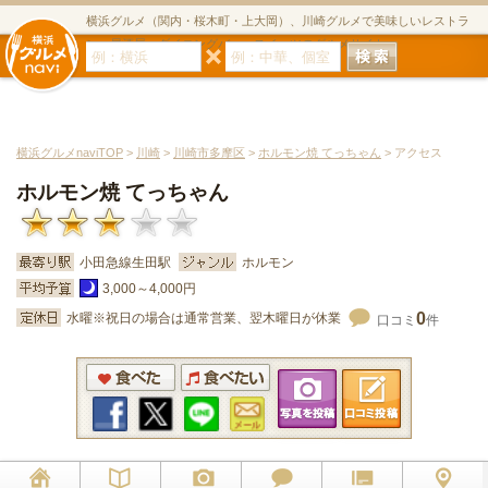
横浜グルメ（関内・桜木町・上大岡）、川崎グルメで美味しいレストラ
ン・居酒屋・ダイニングバー・スイーツのグルメサイト
横浜グルメnaviTOP
>
川崎
>
川崎市多摩区
>
ホルモン焼 てっちゃん
> アクセス
ホルモン焼 てっちゃん
小田急線生田駅
ホルモン
3,000～4,000円
0
水曜※祝日の場合は通常営業、翌木曜日が休業
口コミ
件