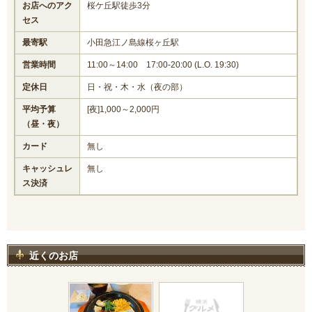
お店へのアク
桜ケ丘駅徒歩3分
セス
最寄駅
小田急江ノ島線桜ヶ丘駅
営業時間
11:00～14:00 17:00-20:00 (L.O. 19:30)
定休日
日・祝・木・水（夜の部）
平均予算
[夜]1,000～2,000円
（昼・夜）
カード
無し
キャッシュレ
無し
ス決済
近くのお店