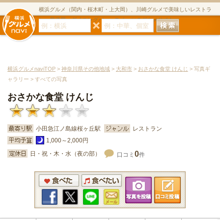
横浜グルメ（関内・桜木町・上大岡）、川崎グルメで美味しいレストラ
ン・居酒屋・ダイニングバー・スイーツのグルメサイト
横浜グルメnaviTOP
>
神奈川県その他地域
>
大和市
>
おさかな食堂 けんじ
> 写真ギ
ャラリー > すべての写真
おさかな食堂 けんじ
小田急江ノ島線桜ヶ丘駅
レストラン
1,000～2,000円
0
日・祝・木・水（夜の部）
口コミ
件