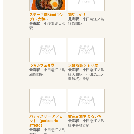
ステーキ屋King(キン
麺や いかり
グ)～大和～
最寄駅
小田急江ノ島
最寄駅
相鉄本線大和
線鶴間駅
駅
つるカフェ食堂
大衆酒場 ともり屋
最寄駅
小田急江ノ島
最寄駅
小田急江ノ島
線鶴間駅
線大和駅、小田急江ノ
島線桜ヶ丘駅
パティスリー アフェ
煮込み酒場 まるいち
ット （patisserie
最寄駅
小田急江ノ島
affetto）
線中央林間駅
最寄駅
小田急江ノ島