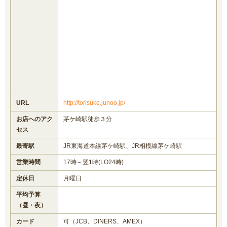
URL
http://torisuke.junoo.jp/
お店へのアク
茅ケ崎駅徒歩３分
セス
最寄駅
JR東海道本線茅ケ崎駅、JR相模線茅ケ崎駅
営業時間
17時～翌1時(LO24時)
定休日
月曜日
平均予算
（昼・夜）
カード
可（JCB、DINERS、AMEX）