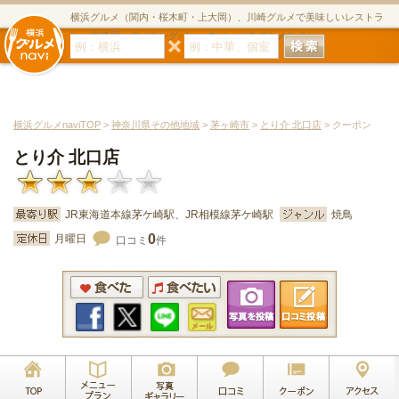
横浜グルメ（関内・桜木町・上大岡）、川崎グルメで美味しいレストラ
ン・居酒屋・ダイニングバー・スイーツのグルメサイト
横浜グルメnaviTOP
>
神奈川県その他地域
>
茅ヶ崎市
>
とり介 北口店
> クーポン
とり介 北口店
JR東海道本線茅ケ崎駅、JR相模線茅ケ崎駅
焼鳥
0
月曜日
口コミ
件