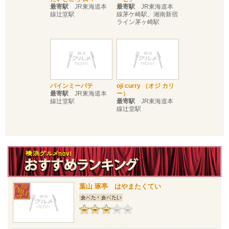
最寄駅
JR東海道本
最寄駅
JR東海道本
線辻堂駅
線茅ケ崎駅、湘南新宿
ライン茅ヶ崎駅
バインミーパテ
oji curry （オジ カリ
最寄駅
JR東海道本
ー）
線辻堂駅
最寄駅
JR東海道本
線辻堂駅
葉山 琢亭 はやまたくてい