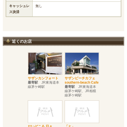
キャッシュレ
無し
ス決済
近くのお店
サザンカンフォート
サザンビーチカフェ
最寄駅
JR東海道本
southern-beach Cafe
線茅ケ崎駅
最寄駅
JR東海道本
線茅ケ崎駅、JR相模
線茅ケ崎駅
だいどころ 日々
「と」