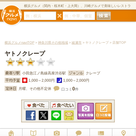
横浜グルメ（関内・桜木町・上大岡）、川崎グルメで美味しいレストラ
ン・居酒屋・ダイニングバー・スイーツのグルメサイト
横浜グルメnaviTOP
>
神奈川県その他地域
>
綾瀬市
> ヤトノクレープ > 店舗TOP
ヤトノクレープ
小田急江ノ島線高座渋谷駅
クレープ
1,000～2,000円
1,000～2,000円
0
月曜、その他不定休
口コミ
件