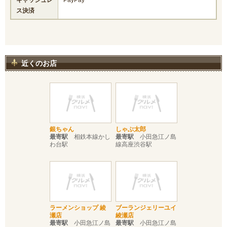
キャッシュレ
PayPay
ス決済
近くのお店
銀ちゃん
しゃぶ太郎
最寄駅
相鉄本線かし
最寄駅
小田急江ノ島
わ台駅
線高座渋谷駅
ラーメンショップ 綾
ブーランジェリーユイ
瀬店
綾瀬店
最寄駅
小田急江ノ島
最寄駅
小田急江ノ島