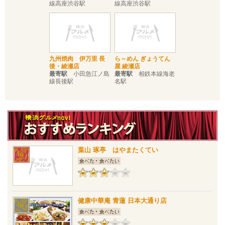
線高座渋谷駅
線高座渋谷駅
九州焼肉 伊万里 長
ら～めん ぎょうてん
後・綾瀬店
屋 綾瀬店
最寄駅
小田急江ノ島
最寄駅
相鉄本線海老
線長後駅
名駅
葉山 琢亭 はやまたくてい
健康中華庵 青蓮 日本大通り店