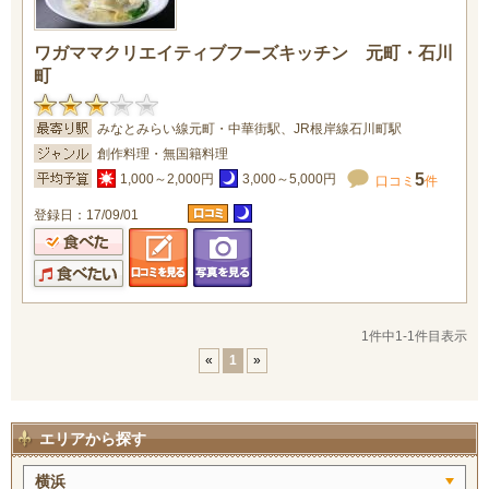
ワガママクリエイティブフーズキッチン 元町・石川
町
みなとみらい線元町・中華街駅、JR根岸線石川町駅
創作料理・無国籍料理
5
1,000～2,000円
3,000～5,000円
口コミ
件
登録日：17/09/01
1件中1-1件目表示
«
1
»
エリアから探す
横浜