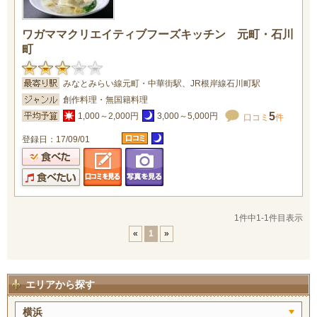
ワガママクリエイティブフーズキッチン 元町・石川
町
みなとみらい線元町・中華街駅、JR根岸線石川町駅
創作料理・無国籍料理
5
1,000～2,000円
3,000～5,000円
口コミ
件
登録日：17/09/01
1件中1-1件目表示
«
1
»
エリアから探す
横浜